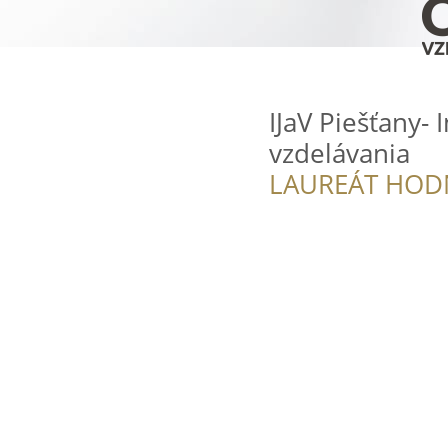
IJaV Piešťany- I
vzdelávania
LAUREÁT HOD