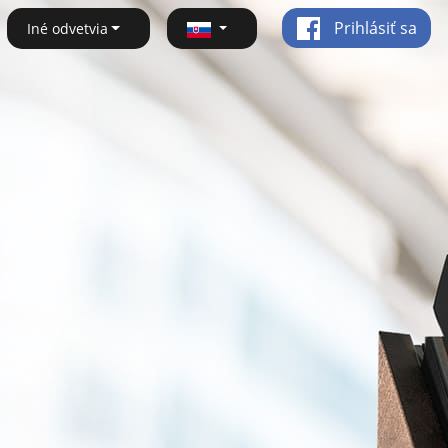
Prihlásiť sa
Iné odvetvia