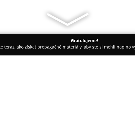
Gratulujeme!
ite teraz, ako získať propagačné materiály, aby ste si mohli naplno 
 Autoškoly - Piešťany
IJaV Piešťany- Inštitút jazykov a vzdeláva
elávania
O spoločnosti:
Inštitút jazykov a vzdelávania
vzdelávacie inštitúcie, ktoré p
jazykových a odborných zručnost
dospelým, žiakom aj firemným kl
ponuka jazykových kurzov, medz