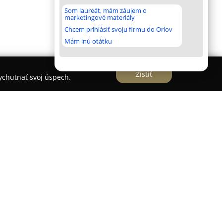
Som laureát, mám záujem o
marketingové materiály
Chcem prihlásiť svoju firmu do Orlov
Mám inú otátku
Zistiť
vychutnať svoj úspech.
nia
 Piešťany
patrí medzi renomované súkromné
ôsobia od roku 2004. Špecializuje sa na rozvoj
í a svoje služby poskytuje širokej verejnosti,
ientom. V portfóliu inštitútu figuruje pestrá
i inými angličtiny, nemeckého, španielskeho,