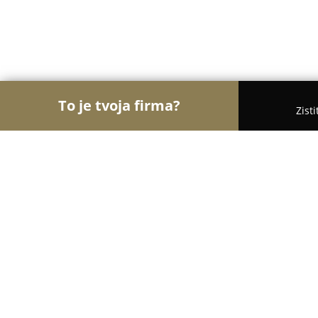
To je tvoja firma?
Zist
Orly Vzdelávania
Materské školy, Jazykové školy,
IJaV Piešťany- Inštitút jazykov a vzd
9.7
(44)