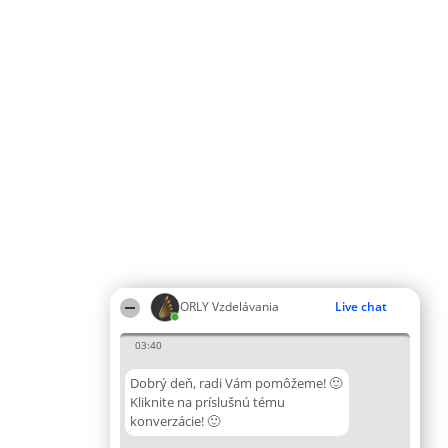
ORLY Vzdelávania
Live chat
03:40
Dobrý deň, radi Vám pomôžeme! 🙂
Kliknite na príslušnú tému
konverzácie! 🙂