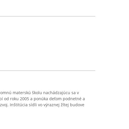
kromnú materskú školu nachádzajúcu sa v
bí od roku 2005 a ponúka deťom podnetné a
zvoj. Inštitúcia sídli vo výraznej žltej budove