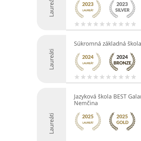
Laureáti
Súkromná základná ško
Laureáti
Jazyková škola BEST Galan
Nemčina
Laureáti