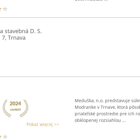
a stavebná D. S.
 7, Trnava
Meduška, n.o. predstavuje sú
Modranke v Trnave, ktorá pôso
priateľské prostredie pre ich ro
obklopenej rozsiahlou ...
Pokaż więcej >>