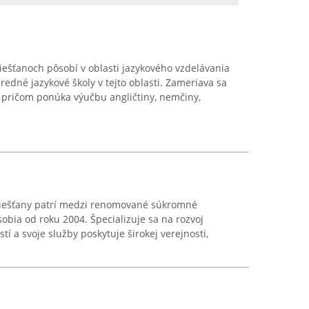
Piešťanoch pôsobí v oblasti jazykového vzdelávania
edné jazykové školy v tejto oblasti. Zameriava sa
y, pričom ponúka výučbu angličtiny, nemčiny,
a Piešťany patrí medzi renomované súkromné
ôsobia od roku 2004. Špecializuje sa na rozvoj
í a svoje služby poskytuje širokej verejnosti,