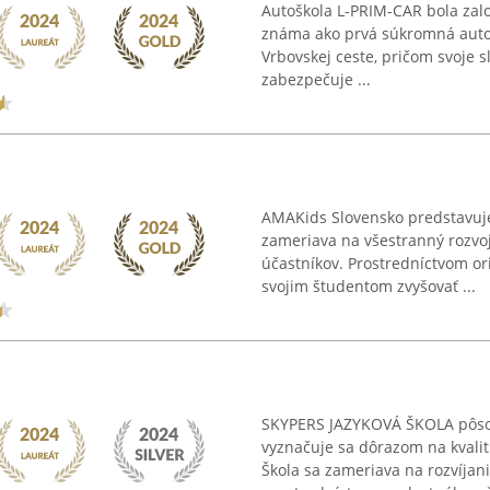
Autoškola L-PRIM-CAR bola zalo
známa ako prvá súkromná autoš
Vrbovskej ceste, pričom svoje s
zabezpečuje ...
AMAKids Slovensko predstavuj
zameriava na všestranný rozvoj
účastníkov. Prostredníctvom 
svojim študentom zvyšovať ...
SKYPERS JAZYKOVÁ ŠKOLA pôsob
vyznačuje sa dôrazom na kvalit
Škola sa zameriava na rozvíjan