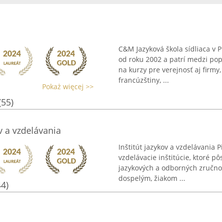
C&M Jazyková škola sídliaca v 
od roku 2002 a patrí medzi popr
na kurzy pre verejnosť aj firm
francúzštiny, ...
Pokaż więcej >>
(55)
ov a vzdelávania
Inštitút jazykov a vzdelávani
vzdelávacie inštitúcie, ktoré p
jazykových a odborných zručnost
dospelým, žiakom ...
44)