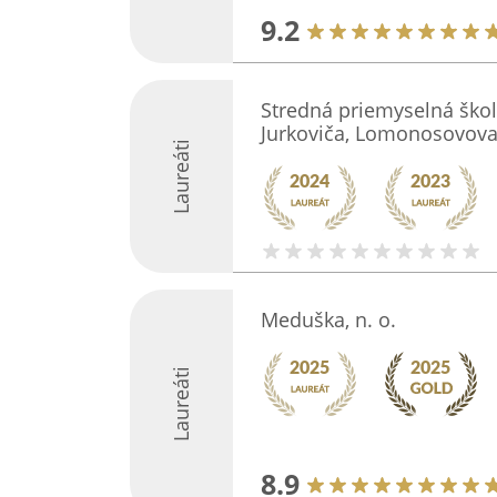
9.2
Stredná priemyselná škol
Jurkoviča, Lomonosovova
Laureáti
Meduška, n. o.
Laureáti
8.9