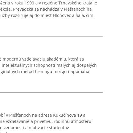
žená v roku 1990 a v regióne Trnavského kraja je
kola. Prevádzka sa nachádza v Piešťanoch na
lužby rozširuje aj do miest Hlohovec a Šaľa, čím
e modernú vzdelávaciu akadémiu, ktorá sa
 intelektuálnych schopností malých aj dospelých
originálnych metód tréningu mozgu napomáha
í v Piešťanoch na adrese Kukučínova 19 a
né vzdelávanie a prívetivú, rodinnú atmosféru.
ie vedomostí a motivácie študentov