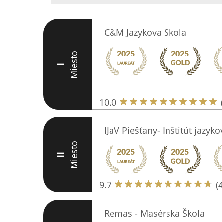
C&M Jazykova Skola
Miesto
I
10.0
IJaV Piešťany- Inštitút jazyk
Miesto
II
9.7
(
Remas - Masérska Škola