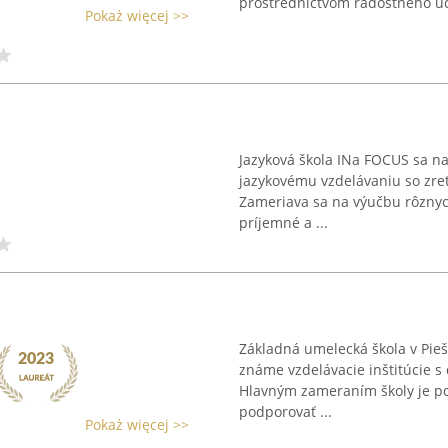
prostredníctvom radostného uče
Pokaż więcej >>
Jazyková škola INa FOCUS sa n
jazykovému vzdelávaniu so zret
Zameriava sa na výučbu rôznych
príjemné a ...
Základná umelecká škola v Pieš
známe vzdelávacie inštitúcie s
Hlavným zameraním školy je pos
podporovať ...
Pokaż więcej >>