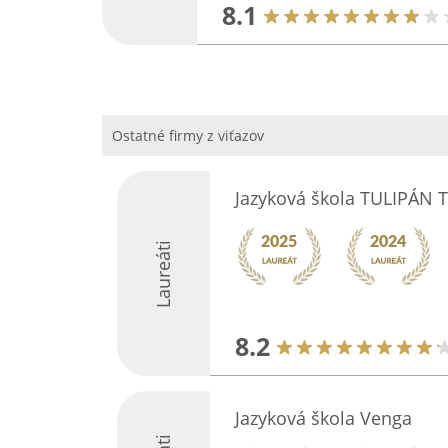
8.1
Ostatné firmy z viťazov
Jazyková škola TULIPÁN T
Laureáti
8.2
Jazyková škola Venga