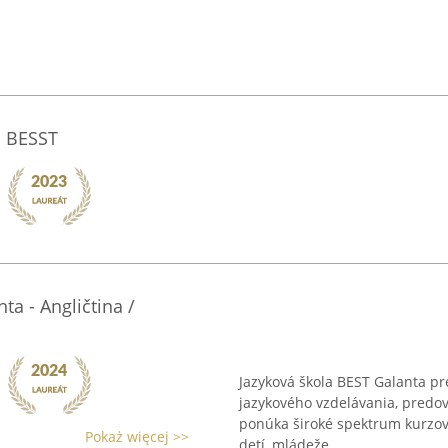
la BESST
ta - Angličtina /
Jazyková škola BEST Galanta pr
jazykového vzdelávania, predov
ponúka široké spektrum kurzov
Pokaż więcej >>
detí, mládeže ...