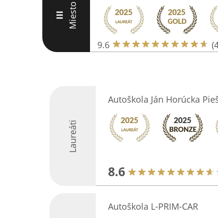
Miesto
III
9.6
(
Autoškola Ján Horúcka Pie
Laureáti
8.6
Autoškola L-PRIM-CAR