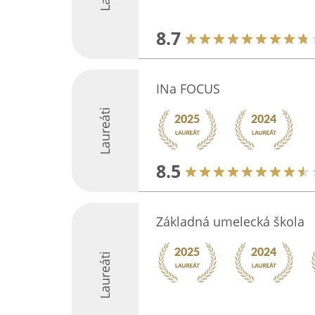
8.7
INa FOCUS
Laureáti
8.5
Základná umelecká škola
Laureáti