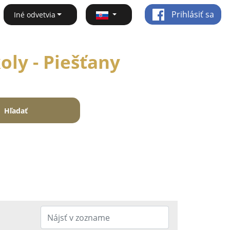
Prihlásiť sa
Iné odvetvia
oly - Piešťany
Hľadať