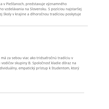
aca v Piešťanoch, predstavuje významného
ho vzdelávania na Slovensku. S pozíciou najstaršej
j školy v krajine a dlhoročnou tradíciou poskytuje
 má za sebou viac ako tridsaťročnú tradíciu v
u vodičov skupiny B. Spoločnosť kladie dôraz na
dividuálny, empatický prístup k študentom, ktorý