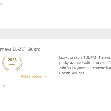
rnava,EL-ZET SK sro
Jazyková škola TULIPÁN Trnava 
poskytovanie kvalitného vzdeláv
zahŕňa jazykové a kreatívne ku
účastníkov, bez ...
Pokaż więcej >>