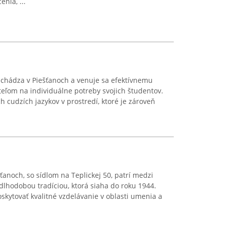
nia, ...
achádza v Piešťanoch a venuje sa efektívnemu
eľom na individuálne potreby svojich študentov.
 cudzích jazykov v prostredí, ktoré je zároveň
ťanoch, so sídlom na Teplickej 50, patrí medzi
 dlhodobou tradíciou, ktorá siaha do roku 1944.
kytovať kvalitné vzdelávanie v oblasti umenia a