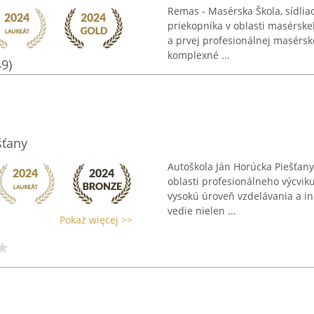
Remas - Masérska Škola, sídli
priekopníka v oblasti masérske
a prvej profesionálnej masérske
komplexné ...
49)
šťany
Autoškola Ján Horúcka Piešťany
oblasti profesionálneho výcvik
vysokú úroveň vzdelávania a in
vedie nielen ...
Pokaż więcej >>