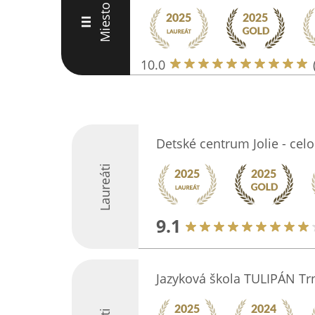
Miesto
III
10.0
Detské centrum Jolie - cel
Laureáti
9.1
Jazyková škola TULIPÁN Tr