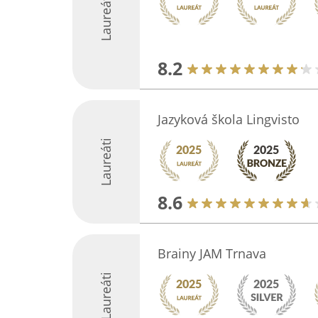
Laureáti
8.2
Jazyková škola Lingvisto
Laureáti
8.6
Brainy JAM Trnava
Laureáti