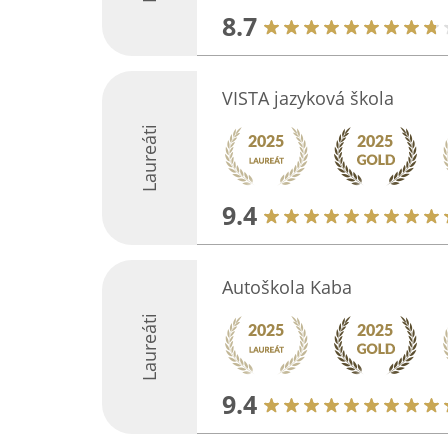
8.7
VISTA jazyková škola
Laureáti
9.4
Autoškola Kaba
Laureáti
9.4