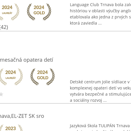
Language Club Trnava bola zalo
históriou v oblasti výučby angl
etablovala ako jedna z prvých 
ktorá zaviedla ...
(42)
omesačná opatera detí
Detské centrum Jolie sídliace v
komplexnej opateri detí vo vek
vytvára bezpečné a stimulujúce
a sociálny rozvoj ...
nava,EL-ZET SK sro
Jazyková škola TULIPÁN Trnava 