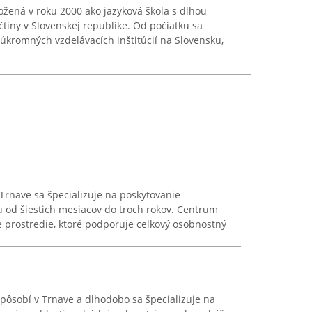
žená v roku 2000 ako jazyková škola s dlhou
ičtiny v Slovenskej republike. Od počiatku sa
súkromných vzdelávacích inštitúcií na Slovensku,
 Trnave sa špecializuje na poskytovanie
u od šiestich mesiacov do troch rokov. Centrum
 prostredie, ktoré podporuje celkový osobnostný
pôsobí v Trnave a dlhodobo sa špecializuje na