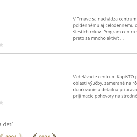
V Trnave sa nachádza centrum 
poldennému aj celodennému op
šiestich rokov. Program centra
preto sa mnoho aktivít ...
Vzdelávacie centrum KapišTO p
oblasti výučby, zamerané na rô
doučovanie a detailná príprava
prijímacie pohovory na stredné 
 detí