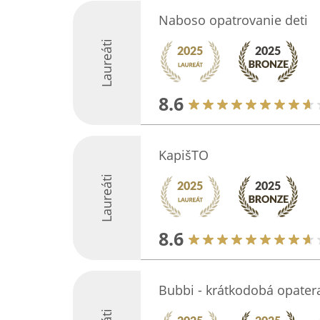
Naboso opatrovanie deti
Laureáti
8.6
KapišTO
Laureáti
8.6
Bubbi - krátkodobá opatera