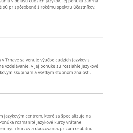
vania v oblasti cudzích jazykov. Jej ponuka zahŕňa
oré sú prispôsobené širokému spektru účastníkov,
ca v Trnave sa venuje výučbe cudzích jazykov s
e vzdelávanie. V jej ponuke sú rozsiahle jazykové
ekovým skupinám a všetkým stupňom znalostí.
 jazykovým centrom, ktoré sa špecializuje na
 Ponúka rozmanité jazykové kurzy vrátane
iremných kurzov a doučovania, pričom osobitnú