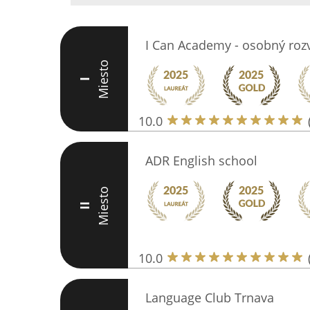
I Can Academy - osobný roz
Miesto
I
10.0
ADR English school
Miesto
II
10.0
Language Club Trnava