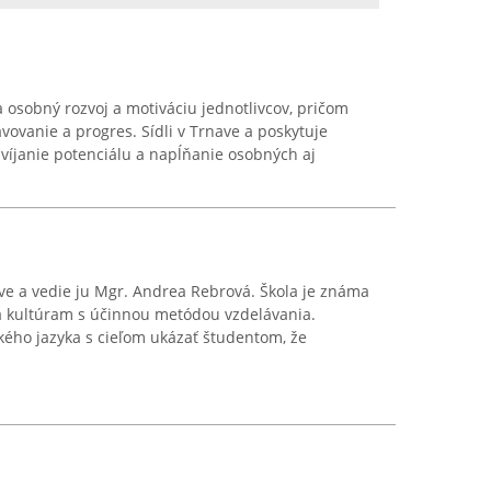
osobný rozvoj a motiváciu jednotlivcov, pričom
vovanie a progres. Sídli v Trnave a poskytuje
zvíjanie potenciálu a napĺňanie osobných aj
ave a vedie ju Mgr. Andrea Rebrová. Škola je známa
 a kultúram s účinnou metódou vzdelávania.
kého jazyka s cieľom ukázať študentom, že