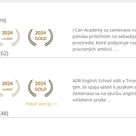
voj
I Can Academy sa zameriava na 
ponúka príležitosti na sebaobja
prostredie, ktoré podporuje ro
pracovných ambícií. ...
(62)
ADR English School sídli v Trn
tým, že spája vášeň k jazykom
Zameriava sa na výučbu anglic
ovládanie jazyka ...
Pokaż więcej >>
(48)