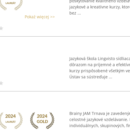
poskytovanie kvalitného vzdelá
jazykové a kreatívne kurzy, kt
bez ...
Pokaż więcej >>
Jazyková škola Lingvisto sídlia
dôrazom na príjemné a efektívn
kurzy prispôsobené všetkým v
Ústav sa sústreďuje ...
Brainy JAM Trnava je zavedeným
celostné jazykové vzdelávanie.
individuálnych, skupinových, f