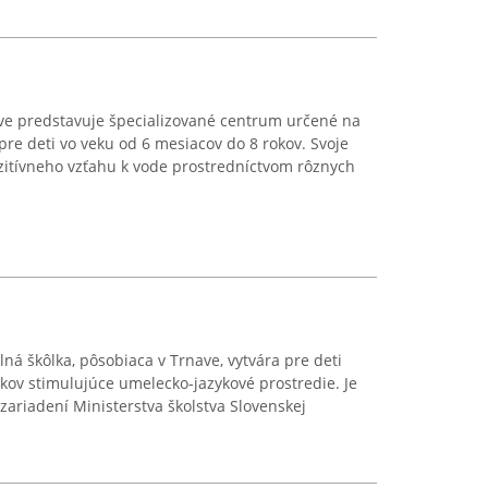
ave predstavuje špecializované centrum určené na
pre deti vo veku od 6 mesiacov do 8 rokov. Svoje
ozitívneho vzťahu k vode prostredníctvom rôznych
á škôlka, pôsobiaca v Trnave, vytvára pre deti
okov stimulujúce umelecko-jazykové prostredie. Je
 zariadení Ministerstva školstva Slovenskej