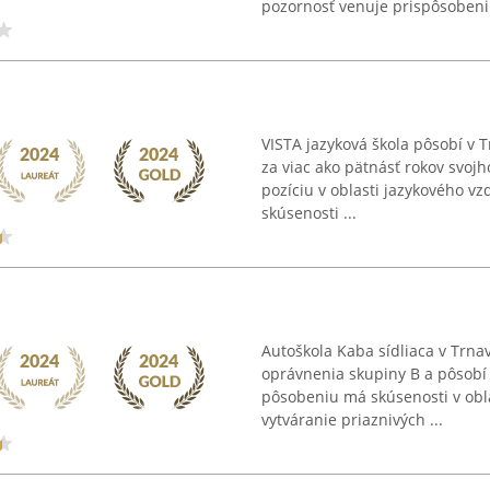
pozornosť venuje prispôsobeniu
VISTA jazyková škola pôsobí v 
za viac ako pätnásť rokov svoj
pozíciu v oblasti jazykového vz
skúsenosti ...
Autoškola Kaba sídliaca v Trna
oprávnenia skupiny B a pôsobí
pôsobeniu má skúsenosti v obla
vytváranie priaznivých ...