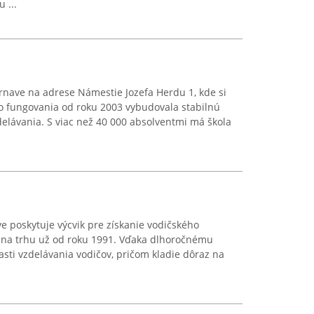
 ...
Trnave na adrese Námestie Jozefa Herdu 1, kde si
ho fungovania od roku 2003 vybudovala stabilnú
delávania. S viac než 40 000 absolventmi má škola
ve poskytuje výcvik pre získanie vodičského
 na trhu už od roku 1991. Vďaka dlhoročnému
sti vzdelávania vodičov, pričom kladie dôraz na