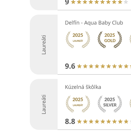
9
Delfín - Aqua Baby Club
Laureáti
9.6
Kúzelná škôlka
Laureáti
8.8