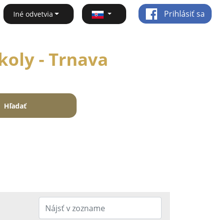
Prihlásiť sa
Iné odvetvia
koly - Trnava
Hľadať