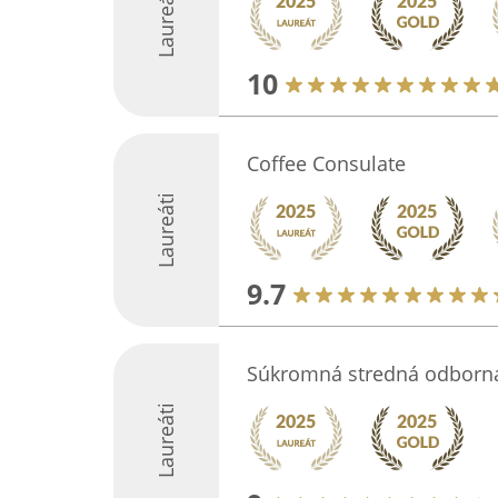
Laureáti
10
Coffee Consulate
Laureáti
9.7
Súkromná stredná odborná
Laureáti