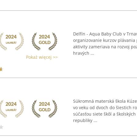
Delfín - Aqua Baby Club v Trn
organizovanie kurzov plávania 
aktivity zameriava na rozvoj p
hravých ...
Pokaż więcej >>
Súkromná materská škola Kúzeln
vo veku od dvoch do šiestich r
súčasťou siete škôl a školských
republiky ...