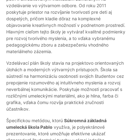
vzdelávanie vo výtvarnom odbore. Od roku 2011
poskytuje priestor na rozvíjanie tvorivosti pre deti aj
dospelých, pričom kladie dôraz na komplexné
objavovanie kreatívnych možností v podnetnom prostredí.
Hlavným cieľom tejto školy je vytvárať kvalitné podmienky
pre rozvoj tvorivého myslenia, a to vďaka vybranému
pedagogickému zboru a zabezpečeniu vhodného
materiálneho zázemia.
Vzdelávací plán školy stavia na projektovo orientovaných
úlohách a moderných výtvarných prístupoch. Škola sa
sústredí na harmonizáciu osobnosti svojich študentov cez
prepojenie rozumového aj intuitívneho myslenia a rozvoj
neverbálnej komunikácie. Poskytuje možnosti pracovať s
rozličnými umeleckými materiálmi, ako je hlina, farba či
grafika, vďaka čomu rozvíja praktické zručnosti
účastníkov.
Špecifickou metódou, ktorú
Súkromná základná
umelecká škola Pablo
využíva, je polyekránové
prezentovanie, ktoré umožňuje efektívne ukázať