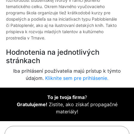
rôznorodosť študentskej tvorby v rámci jedného
tematického celku. Okrem hlavného vyučovacieho
programu škola organizuje tiež krátkodobé kurzy pre
dospelých a podieľa sa na iniciatívach typu Pablobienále
či Pabloplenér, ako aj na ilustrovaní detských kníh. Takto
prispieva k rozvoju mladých talentov a kultúrneho
prostredia v Trnave.
Hodnotenia na jednotlivých
stránkach
Iba prihlásení používatelia majú prístup k týmto
údajom.
Kliknite sem pre prihlásenie.
To je tvoja firma
?
Gratulujeme!
Zistite, ako získať propagačné
materiály!