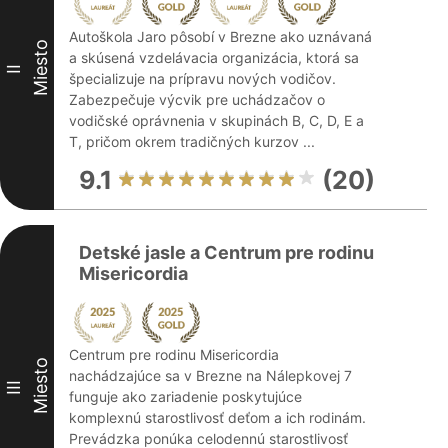
Autoškola Jaro pôsobí v Brezne ako uznávaná
Miesto
a skúsená vzdelávacia organizácia, ktorá sa
II
špecializuje na prípravu nových vodičov.
Zabezpečuje výcvik pre uchádzačov o
vodičské oprávnenia v skupinách B, C, D, E a
T, pričom okrem tradičných kurzov ...
9.1
(20)
Detské jasle a Centrum pre rodinu
Misericordia
Centrum pre rodinu Misericordia
Miesto
nachádzajúce sa v Brezne na Nálepkovej 7
III
funguje ako zariadenie poskytujúce
komplexnú starostlivosť deťom a ich rodinám.
Prevádzka ponúka celodennú starostlivosť