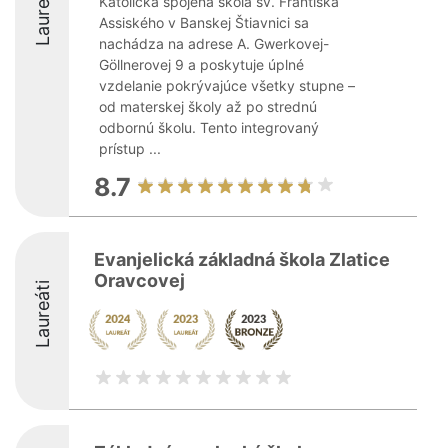
Laureáti
Katolícka spojená škola sv. Františka
Assiského v Banskej Štiavnici sa
nachádza na adrese A. Gwerkovej-
Göllnerovej 9 a poskytuje úplné
vzdelanie pokrývajúce všetky stupne –
od materskej školy až po strednú
odbornú školu. Tento integrovaný
prístup ...
8.7
Evanjelická základná škola Zlatice
Oravcovej
Laureáti