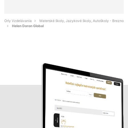
Orly Vzdelávania
Materské školy, Jazykové školy, Autoškoly - Brezno
Helen Doron Global