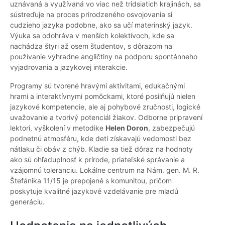
uznávaná a využívaná vo viac než tridsiatich krajinách, sa
sústreďuje na proces prirodzeného osvojovania si
cudzieho jazyka podobne, ako sa učí materinský jazyk.
Výuka sa odohráva v menších kolektívoch, kde sa
nachádza štyri až osem študentov, s dôrazom na
používanie výhradne angličtiny na podporu spontánneho
vyjadrovania a jazykovej interakcie.
Programy sú tvorené hravými aktivitami, edukačnými
hrami a interaktívnymi pomôckami, ktoré posilňujú nielen
jazykové kompetencie, ale aj pohybové zručnosti, logické
uvažovanie a tvorivý potenciál žiakov. Odborne pripravení
lektori, vyškolení v metodike
Helen Doron
, zabezpečujú
podnetnú atmosféru, kde deti získavajú vedomosti bez
nátlaku či obáv z chýb. Kladie sa tiež dôraz na hodnoty
ako sú ohľaduplnosť k prírode, priateľské správanie a
vzájomnú toleranciu. Lokálne centrum na Nám. gen. M. R.
Štefánika 11/15 je prepojené s komunitou, pričom
poskytuje kvalitné jazykové vzdelávanie pre mladú
generáciu.