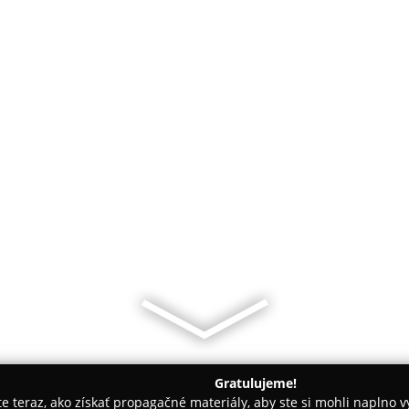
Gratulujeme!
ite teraz, ako získať propagačné materiály, aby ste si mohli naplno 