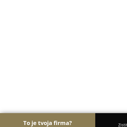
To je tvoja firma?
Zist