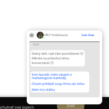
ORLY Vzdelávania
Live chat
23:21
Dobrý deň, radi Vám pomôžeme! 🙂
Kliknite na príslušnú tému
konverzácie! 🙂
Som laureát, mám záujem o
marketingové materiály
Chcem prihlásiť svoju firmu do Orlov
Mám inú otátku
Zistiť
vychutnať svoj úspech.