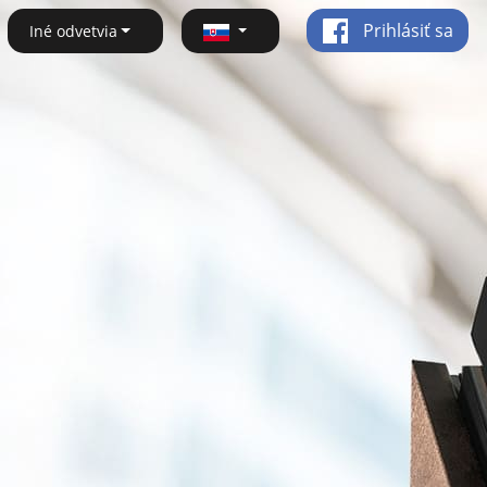
Prihlásiť sa
Iné odvetvia