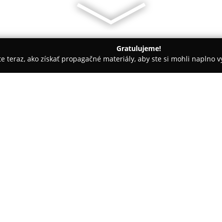
Gratulujeme!
ite teraz, ako získať propagačné materiály, aby ste si mohli naplno 
 Autoškoly - Košice
United! jazyková škola
O spoločnosti:
UNITED! jazyková škola
pôsobí
výučbu cudzích jazykov, pričom 
aktívne rozumieť a komunikovať. 
ponúka širokú škálu kurzov ang
Pokaż więcej >>
individuálnym potrebám študen
Pre dospelých sú dostupné prez