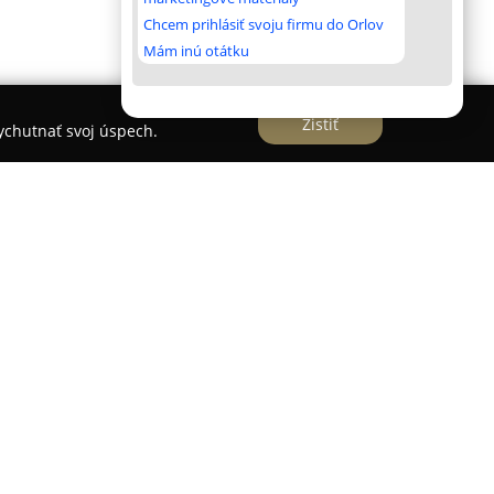
Chcem prihlásiť svoju firmu do Orlov
Mám inú otátku
Zistiť
vychutnať svoj úspech.
 v Košiciach od roku 2008 a špecializuje sa na
jej cieľom je rozvíjať u študentov schopnosť
Jazyková škola, ktorá sídli na Kukučínovej ulici,
ličtiny a španielčiny, prispôsobených
tov viacerých vekových kategórií.
enčné aj online kurzy angličtiny a španielčiny,