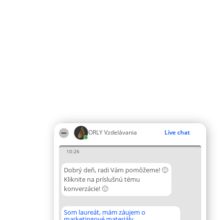
ORLY Vzdelávania
Live chat
10:26
Dobrý deň, radi Vám pomôžeme! 🙂
Kliknite na príslušnú tému
konverzácie! 🙂
Som laureát, mám záujem o
marketingové materiály