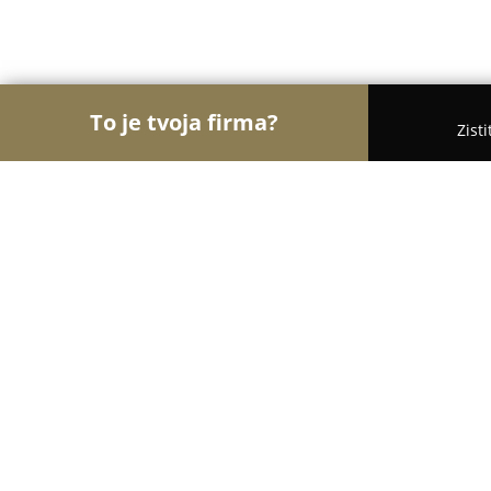
To je tvoja firma?
Zist
Orly Vzdelávania
Materské školy, Jazykové školy,
United! jazyková škola
9.3
(34)