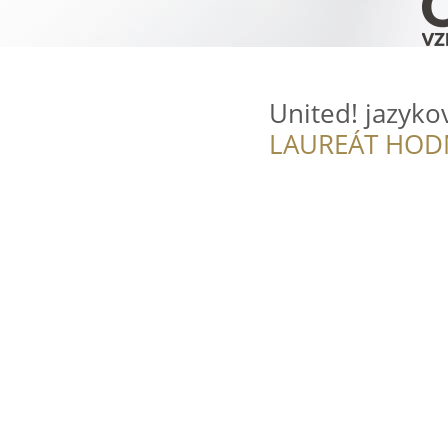
United! jazyko
LAUREÁT HOD