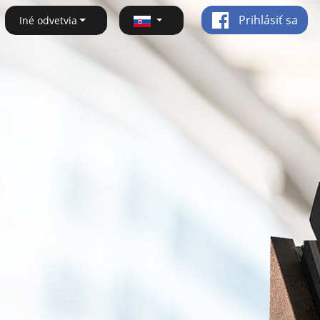
Prihlásiť sa
Iné odvetvia