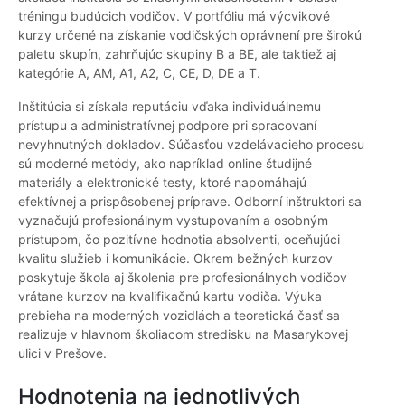
tréningu budúcich vodičov. V portfóliu má výcvikové
kurzy určené na získanie vodičských oprávnení pre širokú
paletu skupín, zahrňujúc skupiny B a BE, ale taktiež aj
kategórie A, AM, A1, A2, C, CE, D, DE a T.
Inštitúcia si získala reputáciu vďaka individuálnemu
prístupu a administratívnej podpore pri spracovaní
nevyhnutných dokladov. Súčasťou vzdelávacieho procesu
sú moderné metódy, ako napríklad online študijné
materiály a elektronické testy, ktoré napomáhajú
efektívnej a prispôsobenej príprave. Odborní inštruktori sa
vyznačujú profesionálnym vystupovaním a osobným
prístupom, čo pozitívne hodnotia absolventi, oceňujúci
kvalitu služieb i komunikácie. Okrem bežných kurzov
poskytuje škola aj školenia pre profesionálnych vodičov
vrátane kurzov na kvalifikačnú kartu vodiča. Výuka
prebieha na moderných vozidlách a teoretická časť sa
realizuje v hlavnom školiacom stredisku na Masarykovej
ulici v Prešove.
Hodnotenia na jednotlivých