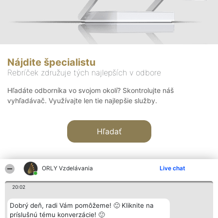
Nájdite špecialistu
Rebríček združuje tých najlepších v odbore
Hľadáte odborníka vo svojom okolí? Skontrolujte náš
vyhľadávač. Využívajte len tie najlepšie služby.
Hľadať
ORLY Vzdelávania
Live chat
20:02
Organizátor hodnotenia
Hodnotenie
Kontakt
Dobrý deň, radi Vám pomôžeme! 🙂 Kliknite na
Bright Side Solutions sp. z o.
Laureáti
Kontakt
príslušnú tému konverzácie! 🙂
o. sp. k.
Lista