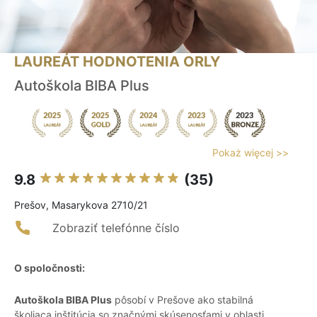
LAUREÁT HODNOTENIA ORLY
Autoškola BIBA Plus
Pokaż więcej >>
9.8
(35)
Prešov, Masarykova 2710/21
Zobraziť telefónne číslo
O spoločnosti:
Autoškola BIBA Plus
pôsobí v Prešove ako stabilná
školiaca inštitúcia so značnými skúsenosťami v oblasti