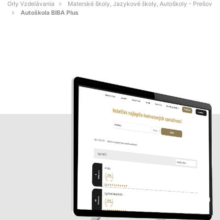
Orly Vzdelávania
Materské školy, Jazykové školy, Autoškoly - Prešov
Autoškola BIBA Plus