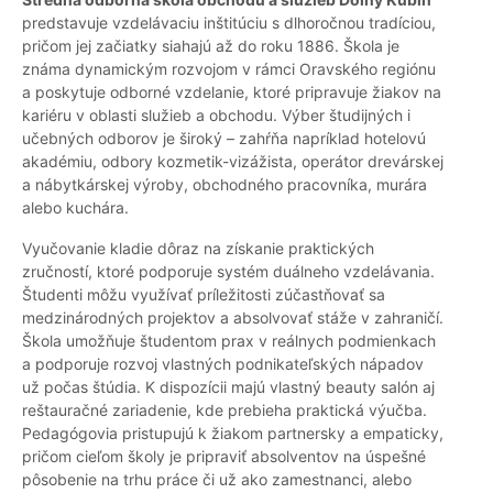
predstavuje vzdelávaciu inštitúciu s dlhoročnou tradíciou,
pričom jej začiatky siahajú až do roku 1886. Škola je
známa dynamickým rozvojom v rámci Oravského regiónu
a poskytuje odborné vzdelanie, ktoré pripravuje žiakov na
kariéru v oblasti služieb a obchodu. Výber študijných i
učebných odborov je široký – zahŕňa napríklad hotelovú
akadémiu, odbory kozmetik-vizážista, operátor drevárskej
a nábytkárskej výroby, obchodného pracovníka, murára
alebo kuchára.
Vyučovanie kladie dôraz na získanie praktických
zručností, ktoré podporuje systém duálneho vzdelávania.
Študenti môžu využívať príležitosti zúčastňovať sa
medzinárodných projektov a absolvovať stáže v zahraničí.
Škola umožňuje študentom prax v reálnych podmienkach
a podporuje rozvoj vlastných podnikateľských nápadov
už počas štúdia. K dispozícii majú vlastný beauty salón aj
reštauračné zariadenie, kde prebieha praktická výučba.
Pedagógovia pristupujú k žiakom partnersky a empaticky,
pričom cieľom školy je pripraviť absolventov na úspešné
pôsobenie na trhu práce či už ako zamestnanci, alebo