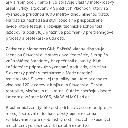
aj v širšom okolí. Tento klub spravuje vlastný motokrosový
areál Turlíky, situovaný v Spišských Vlachoch, ktorý sa
vyznačuje prírodnou 1600 metrov dlhou hlinenou traťou.
Na trati sa nachádzajú štyri špeciálne prispôsobené
lavice, ktoré testujú a rozvíjajú technické schopnosti
jazdcov, a poskytujú priaznivé podmienky pre tréningové
procesy a pretekárske udalosti.
Zariadenie Motocross Club Spišské Vlachy disponuje
licenciou Slovenskej motocyklovej federácie, čím spĺňa
vnútroštátne štandardy bezpečnosti a kvality. Klub
každoročne pripravuje významné podujatia, akými sú
Slovenský pohár v motokrose a Medzinárodné
majstrovstvá Slovenskej republiky, na ktoré prichádza
viac ako 120 jazdcov z krajín ako Slovensko, Česká
republika, Maďarsko a Ukrajina. Súťaže zahŕňajú viaceré
kategórie vrátane MX65, MX85 či MX Ladies.
Prostredníctvom týchto podujatí klub výrazne podporuje
rozvoj športového ducha a poskytuje priestor na
vzdelávanie aj pre osobnostný rast mladých i skúsených
motokrosových jazdcov. Dlhodobá expertíza