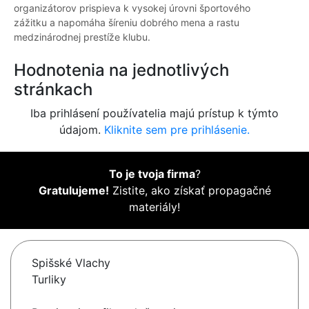
organizátorov prispieva k vysokej úrovni športového
zážitku a napomáha šíreniu dobrého mena a rastu
medzinárodnej prestíže klubu.
Hodnotenia na jednotlivých
stránkach
Iba prihlásení používatelia majú prístup k týmto
údajom.
Kliknite sem pre prihlásenie.
To je tvoja firma
?
Gratulujeme!
Zistite, ako získať propagačné
materiály!
Spišské Vlachy
Turliky