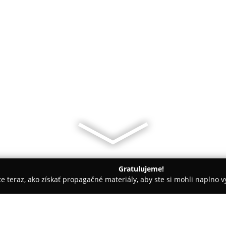
Gratulujeme!
ite teraz, ako získať propagačné materiály, aby ste si mohli naplno 
 Autoškoly - Bratislava
Škola slobodného učenia Ateliér Les