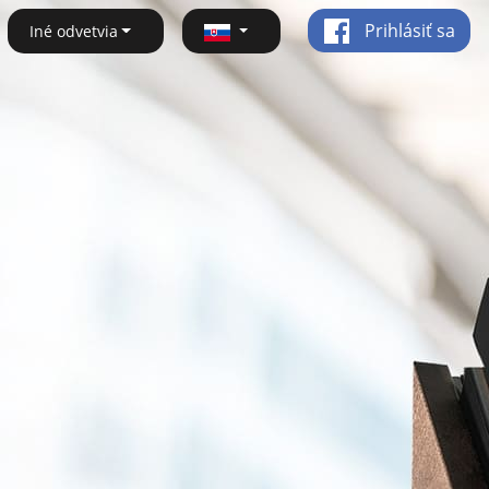
Prihlásiť sa
Iné odvetvia