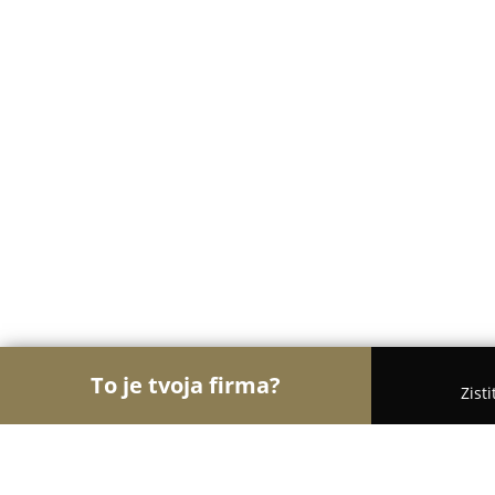
To je tvoja firma?
Zist
Orly Vzdelávania
Materské školy, Jazykové školy,