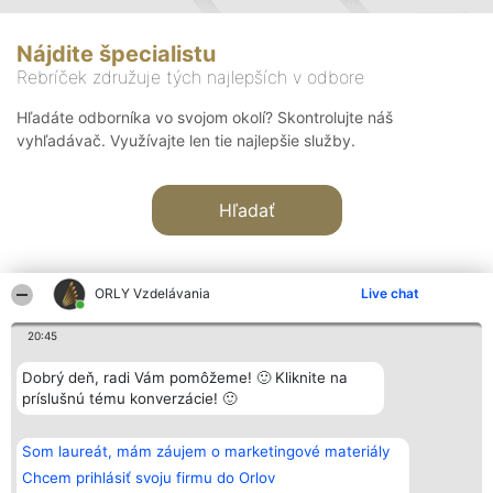
Nájdite špecialistu
Rebríček združuje tých najlepších v odbore
Hľadáte odborníka vo svojom okolí? Skontrolujte náš
vyhľadávač. Využívajte len tie najlepšie služby.
Hľadať
ORLY Vzdelávania
Live chat
20:45
Organizátor hodnotenia
Hodnotenie
Kontakt
Dobrý deň, radi Vám pomôžeme! 🙂 Kliknite na
Bright Side Solutions sp. z o.
Laureáti
Kontakt
príslušnú tému konverzácie! 🙂
o. sp. k.
Lista
ul. Ruska 22
wszystkich
Wrocław 50-079
Laureatów
Som laureát, mám záujem o marketingové materiály
KRS 0000749100 | Regon
Podmienky
381313360 | NIP 8943132676
Obchodné
Chcem prihlásiť svoju firmu do Orlov
+48 508 492 400
podmienky