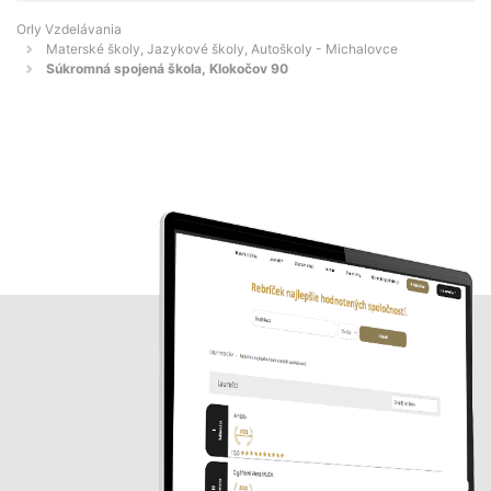
Orly Vzdelávania
Materské školy, Jazykové školy, Autoškoly - Michalovce
Súkromná spojená škola, Klokočov 90