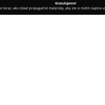
Gratulujeme!
ite teraz, ako získať propagačné materiály, aby ste si mohli naplno 
 Autoškoly - Bratislava
Laland - Priestor pre malých géniov - Br
- Bratislava
O spoločnosti:
Laland – priestor pre malých g
Montessori centrum, ktoré sa z
od jedného do približne siedmi
každého dieťaťa prostredníctv
podporuje rozvoj kritického m
odpovede. Dôraz sa kladie na i
osvedčených Montessori metód, 
Odborní pedagógovia pomáhajú
podporujú ich zvedavosť, bud
rôzne aktivity vrátane Montessor