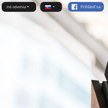
Prihlásiť sa
Iné odvetvia