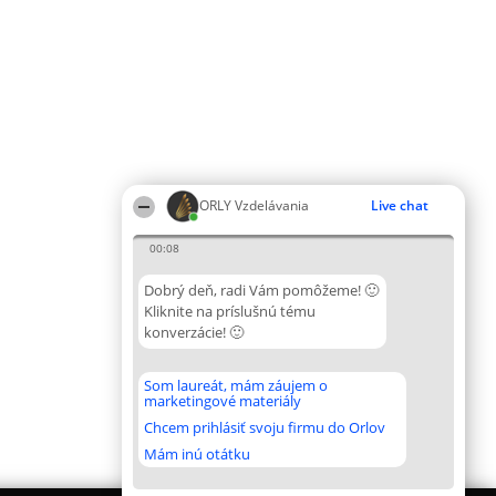
ORLY Vzdelávania
Live chat
00:08
Dobrý deň, radi Vám pomôžeme! 🙂
Kliknite na príslušnú tému
konverzácie! 🙂
Som laureát, mám záujem o
marketingové materiály
Chcem prihlásiť svoju firmu do Orlov
Mám inú otátku