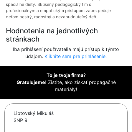
špeciálne diéty. Skúsený pedagogický tím s
profesionálnym a empatickým prístupom zabezpečuje
deťom pestrý, radostný a nezabudnuteľný deň.
Hodnotenia na jednotlivých
stránkach
Iba prihlásení používatelia majú prístup k týmto
údajom.
Kliknite sem pre prihlásenie.
To je tvoja firma
?
Gratulujeme!
Zistite, ako získať propagačné
materiály!
Liptovský Mikuláš
SNP 9