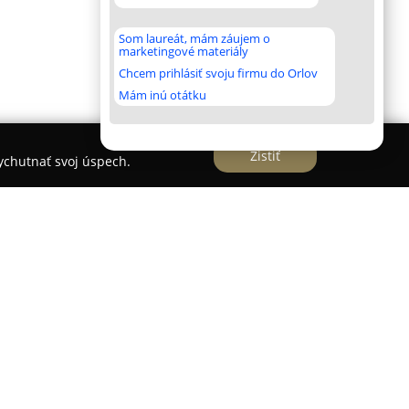
Som laureát, mám záujem o
marketingové materiály
Chcem prihlásiť svoju firmu do Orlov
Mám inú otátku
Zistiť
vychutnať svoj úspech.
dlom v Seredi poskytuje jazykové vzdelávanie pre
 ponuke má kurzy angličtiny, nemčiny aj
nielen deťom a tínedžerom, ale aj dospelým,
kola, ktorá vznikla v roku 2023, čerpá z