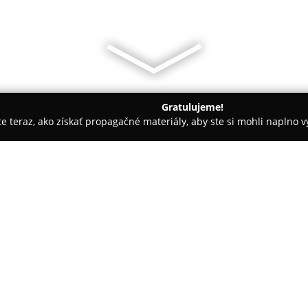
Gratulujeme!
ite teraz, ako získať propagačné materiály, aby ste si mohli naplno 
 Autoškoly - Sereď
Jazyková škola Guardian
O spoločnosti:
Jazyková škola Guardian
so sí
rozmanitých klientov, pričom v
španielčiny. Výučba je určená 
seniorom a firemným klientom. Š