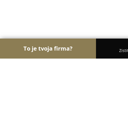
To je tvoja firma?
Zist
Orly Vzdelávania
Materské školy, Jazykové školy,
Jazyková škola Guardian