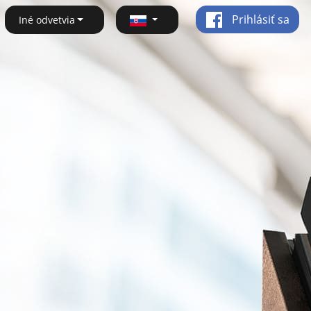
Prihlásiť sa
Iné odvetvia