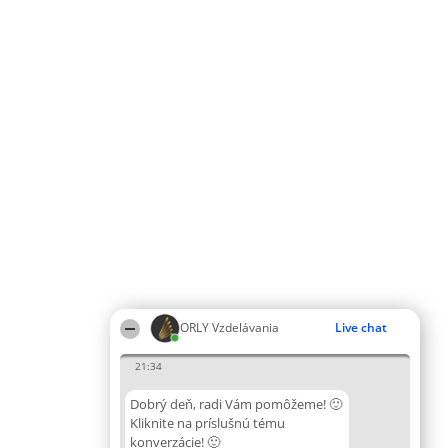
ORLY Vzdelávania
Live chat
21:34
Dobrý deň, radi Vám pomôžeme! 🙂
Kliknite na príslušnú tému
konverzácie! 🙂