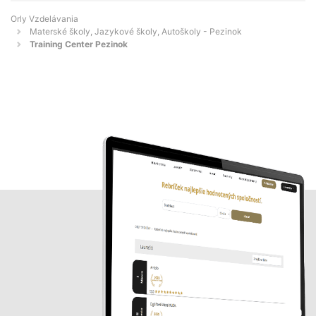
Orly Vzdelávania
Materské školy, Jazykové školy, Autoškoly - Pezinok
Training Center Pezinok