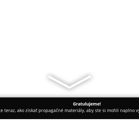
Gratulujeme!
ite teraz, ako získať propagačné materiály, aby ste si mohli naplno 
 Autoškoly - Bratislava
La Musica