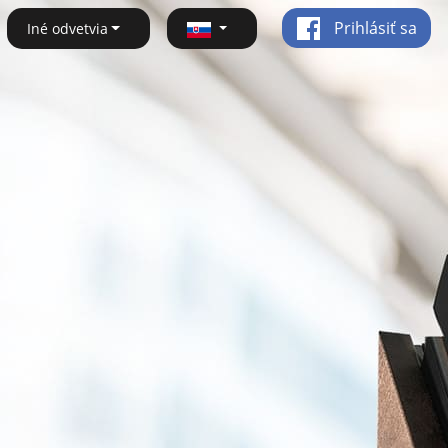
Prihlásiť sa
Iné odvetvia