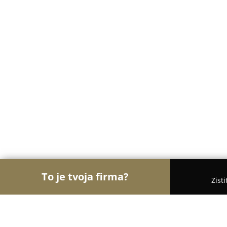
To je tvoja firma?
Zist
Orly Vzdelávania
Materské školy, Jazykové školy,