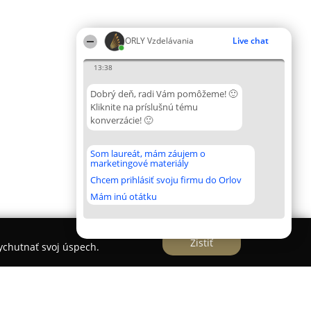
ORLY Vzdelávania
Live chat
13:38
Dobrý deň, radi Vám pomôžeme! 🙂
Kliknite na príslušnú tému
konverzácie! 🙂
Som laureát, mám záujem o
marketingové materiály
Chcem prihlásiť svoju firmu do Orlov
Mám inú otátku
Zistiť
vychutnať svoj úspech.