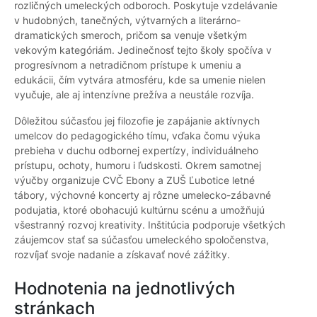
rozličných umeleckých odboroch. Poskytuje vzdelávanie
v hudobných, tanečných, výtvarných a literárno-
dramatických smeroch, pričom sa venuje všetkým
vekovým kategóriám. Jedinečnosť tejto školy spočíva v
progresívnom a netradičnom prístupe k umeniu a
edukácii, čím vytvára atmosféru, kde sa umenie nielen
vyučuje, ale aj intenzívne prežíva a neustále rozvíja.
Dôležitou súčasťou jej filozofie je zapájanie aktívnych
umelcov do pedagogického tímu, vďaka čomu výuka
prebieha v duchu odbornej expertízy, individuálneho
prístupu, ochoty, humoru i ľudskosti. Okrem samotnej
výučby organizuje CVČ Ebony a ZUŠ Ľubotice letné
tábory, výchovné koncerty aj rôzne umelecko-zábavné
podujatia, ktoré obohacujú kultúrnu scénu a umožňujú
všestranný rozvoj kreativity. Inštitúcia podporuje všetkých
záujemcov stať sa súčasťou umeleckého spoločenstva,
rozvíjať svoje nadanie a získavať nové zážitky.
Hodnotenia na jednotlivých
stránkach