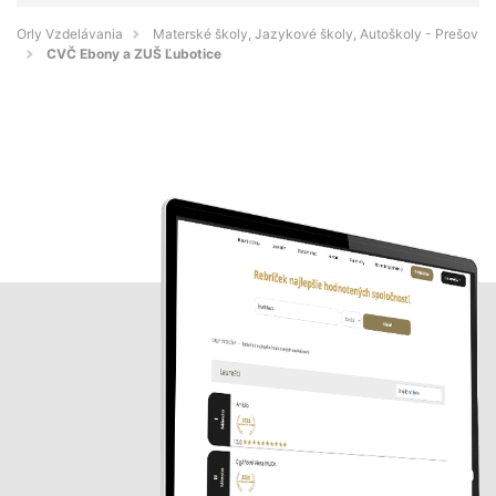
Orly Vzdelávania
Materské školy, Jazykové školy, Autoškoly - Prešov
CVČ Ebony a ZUŠ Ľubotice