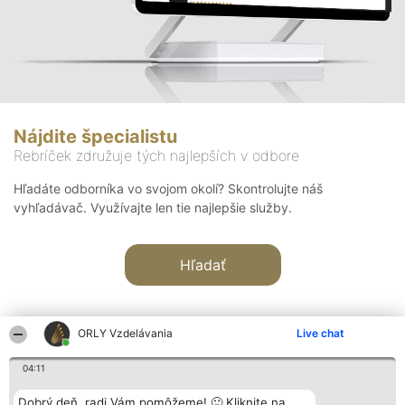
Nájdite špecialistu
Rebríček združuje tých najlepších v odbore
Hľadáte odborníka vo svojom okolí? Skontrolujte náš
vyhľadávač. Využívajte len tie najlepšie služby.
Hľadať
ORLY Vzdelávania
Live chat
04:11
Organizátor hodnotenia
Hodnotenie
Kontakt
Dobrý deň, radi Vám pomôžeme! 🙂 Kliknite na