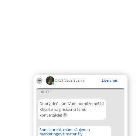
ORLY Vzdelávania
Live chat
07:42
Dobrý deň, radi Vám pomôžeme! 🙂
Kliknite na príslušnú tému
konverzácie! 🙂
Som laureát, mám záujem o
marketingové materiály