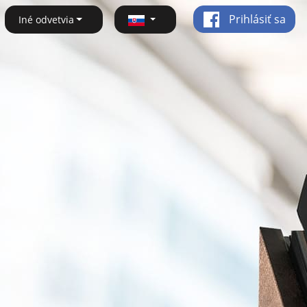
Prihlásiť sa
Iné odvetvia