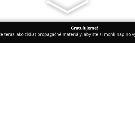
Gratulujeme!
ite teraz, ako získať propagačné materiály, aby ste si mohli naplno 
 Autoškoly - Košice
SMŠ Detský svet
O spoločnosti:
Súkromná materská škola Det
ulici 6 a ponúka inšpiratívne 
najmladších. Vzdelávanie je za
deti vedie k objavovaniu a zah
modernými pedagogickými prí
Jednou z výrazných predností za