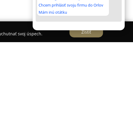
Chcem prihlásiť svoju firmu do Orlov
Mám inú otátku
Zistiť
vychutnať svoj úspech.
ský svet
sa nachádza v centre Košíc na Srbskej
a bezpečné prostredie pre harmonický rozvoj
ložené na prirodzenom, hravom prístupe, ktorý
ŕňa metódy Montessori spolu s ďalšími
stupmi.
riadenia je malý počet detí v triedach,