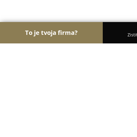
To je tvoja firma?
Zist
Orly Vzdelávania
Materské školy, Jazykové školy,
SMŠ Detský svet
8.8
(26)
Košice, Srbská 6