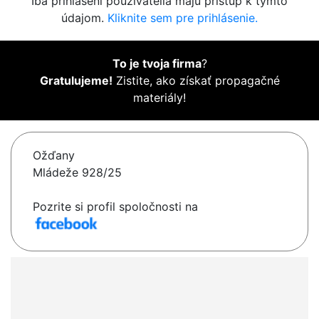
Iba prihlásení používatelia majú prístup k týmto
údajom.
Kliknite sem pre prihlásenie.
To je tvoja firma
?
Gratulujeme!
Zistite, ako získať propagačné
materiály!
Ožďany
Mládeže 928/25
Pozrite si profil spoločnosti na