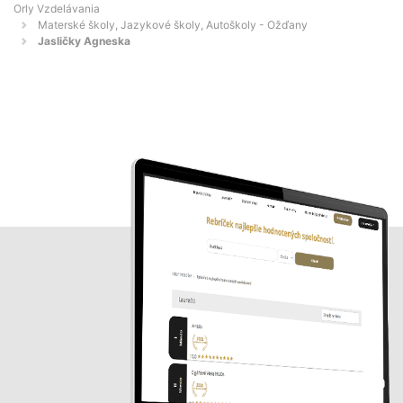
Orly Vzdelávania
Materské školy, Jazykové školy, Autoškoly - Ožďany
Jasličky Agneska