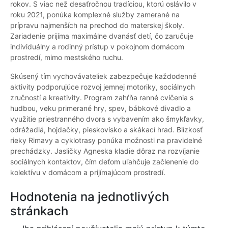
rokov. S viac než desaťročnou tradíciou, ktorú oslávilo v
roku 2021, ponúka komplexné služby zamerané na
prípravu najmenších na prechod do materskej školy.
Zariadenie prijíma maximálne dvanásť detí, čo zaručuje
individuálny a rodinný prístup v pokojnom domácom
prostredí, mimo mestského ruchu.
Skúsený tím vychovávateliek zabezpečuje každodenné
aktivity podporujúce rozvoj jemnej motoriky, sociálnych
zručností a kreativity. Program zahŕňa ranné cvičenia s
hudbou, veku primerané hry, spev, bábkové divadlo a
využitie priestranného dvora s vybavením ako šmykľavky,
odrážadlá, hojdačky, pieskovisko a skákací hrad. Blízkosť
rieky Rimavy a cyklotrasy ponúka možnosti na pravidelné
prechádzky. Jasličky Agneska kladie dôraz na rozvíjanie
sociálnych kontaktov, čím deťom uľahčuje začlenenie do
kolektívu v domácom a prijímajúcom prostredí.
Hodnotenia na jednotlivých
stránkach