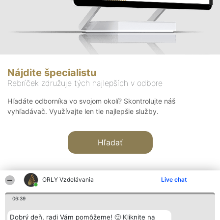
Nájdite špecialistu
Rebríček združuje tých najlepších v odbore
Hľadáte odborníka vo svojom okolí? Skontrolujte náš
vyhľadávač. Využívajte len tie najlepšie služby.
Hľadať
ORLY Vzdelávania
Live chat
06:39
Organizátor hodnotenia
Hodnotenie
Kontakt
Dobrý deň, radi Vám pomôžeme! 🙂 Kliknite na