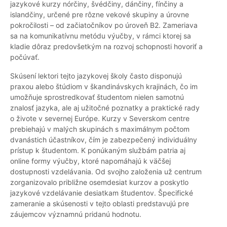
jazykové kurzy nórčiny, švédčiny, dánčiny, fínčiny a
islandčiny, určené pre rôzne vekové skupiny a úrovne
pokročilosti – od začiatočníkov po úroveň B2. Zameriava
sa na komunikatívnu metódu výučby, v rámci ktorej sa
kladie dôraz predovšetkým na rozvoj schopnosti hovoriť a
počúvať.
Skúsení lektori tejto jazykovej školy často disponujú
praxou alebo štúdiom v škandinávskych krajinách, čo im
umožňuje sprostredkovať študentom nielen samotnú
znalosť jazyka, ale aj užitočné poznatky a praktické rady
o živote v severnej Európe. Kurzy v Severskom centre
prebiehajú v malých skupinách s maximálnym počtom
dvanástich účastníkov, čím je zabezpečený individuálny
prístup k študentom. K ponúkaným službám patria aj
online formy výučby, ktoré napomáhajú k väčšej
dostupnosti vzdelávania. Od svojho založenia už centrum
zorganizovalo približne osemdesiat kurzov a poskytlo
jazykové vzdelávanie desiatkam študentov. Špecifické
zameranie a skúsenosti v tejto oblasti predstavujú pre
záujemcov významnú pridanú hodnotu.