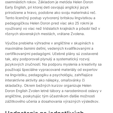
osemnástich rokov. Základom je metóda Helen Doron
Early English, pri ktorej deti osvojujú anglický jazyk
prirodzene a hravo, podobne ako svoju materinskú reč.
Tento licenčný postup vytvorený britskou lingvistkou a
pedagogičkou Helen Doron pred viac ako 25 rokmi je
využívaný vo viac než tridsiatich krajinách a pôsobí tiež v
rôznych slovenských mestách, vrátane Zvolena.
Výučba prebieha výhradne v angličtine v skupinách s
maximálne ôsmimi deťmi, vedených kvalifikovanými a
certifikovanými pedagógmi. Učebné plány sú zostavené
tak, aby podporovali plynulý a systematický rozvoj
jazykových zručností. Na podporu myslenia a kreativity sa
používajú špeciálne vypracované materiály od expertov
na lingvistiku, pedagogiku a psychológiu, zahŕňajúce
interaktívne aktivity ako nálepky, omaľovánky či
skladačky. Okrem bežných kurzov organizuje Helen
Doron English Zvolen letné tábory a narodeninové oslavy v
angličtine, poskytujúc tým účastníkom ďalšie možnosti
zážitkového učenia a dosahovania výrazných výsledkov.