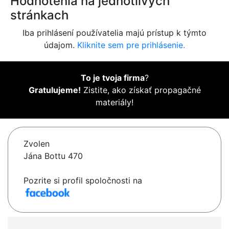
Hodnotenia na jednotlivých
stránkach
Iba prihlásení používatelia majú prístup k týmto
údajom.
Kliknite sem pre prihlásenie.
To je tvoja firma
?
Gratulujeme!
Zistite, ako získať propagačné
materiály!
Zvolen
Jána Bottu 470
Pozrite si profil spoločnosti na