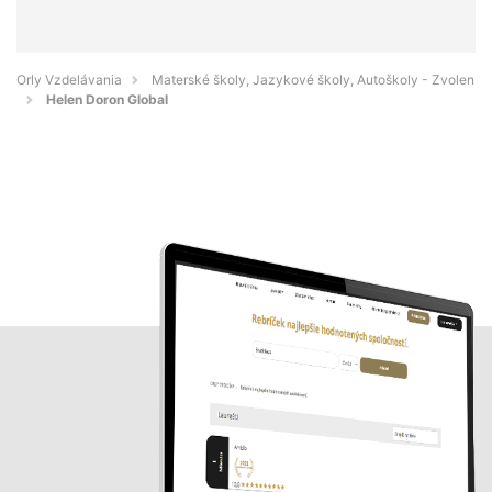
Orly Vzdelávania
Materské školy, Jazykové školy, Autoškoly - Zvolen
Helen Doron Global