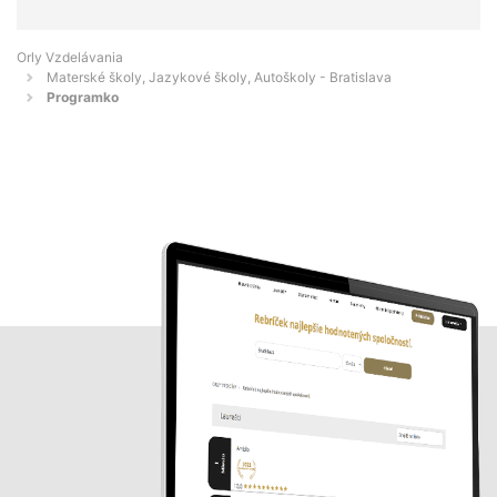
Orly Vzdelávania
Materské školy, Jazykové školy, Autoškoly - Bratislava
Programko