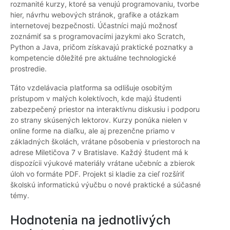
rozmanité kurzy, ktoré sa venujú programovaniu, tvorbe
hier, návrhu webových stránok, grafike a otázkam
internetovej bezpečnosti. Účastníci majú možnosť
zoznámiť sa s programovacími jazykmi ako Scratch,
Python a Java, pričom získavajú praktické poznatky a
kompetencie dôležité pre aktuálne technologické
prostredie.
Táto vzdelávacia platforma sa odlišuje osobitým
prístupom v malých kolektívoch, kde majú študenti
zabezpečený priestor na interaktívnu diskusiu i podporu
zo strany skúsených lektorov. Kurzy ponúka nielen v
online forme na diaľku, ale aj prezenčne priamo v
základných školách, vrátane pôsobenia v priestoroch na
adrese Miletičova 7 v Bratislave. Každý študent má k
dispozícii výukové materiály vrátane učebníc a zbierok
úloh vo formáte PDF. Projekt si kladie za cieľ rozšíriť
školskú informatickú výučbu o nové praktické a súčasné
témy.
Hodnotenia na jednotlivých