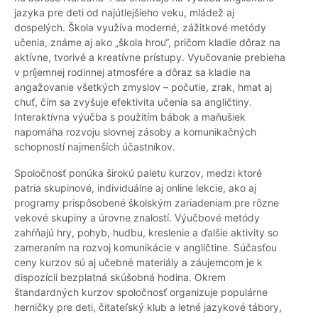
jazyka pre deti od najútlejšieho veku, mládež aj
dospelých. Škola využíva moderné, zážitkové metódy
učenia, známe aj ako „škola hrou“, pričom kladie dôraz na
aktívne, tvorivé a kreatívne prístupy. Vyučovanie prebieha
v príjemnej rodinnej atmosfére a dôraz sa kladie na
angažovanie všetkých zmyslov – počutie, zrak, hmat aj
chuť, čím sa zvyšuje efektivita učenia sa angličtiny.
Interaktívna výučba s použitím bábok a maňušiek
napomáha rozvoju slovnej zásoby a komunikačných
schopností najmenších účastníkov.
Spoločnosť ponúka širokú paletu kurzov, medzi ktoré
patria skupinové, individuálne aj online lekcie, ako aj
programy prispôsobené školským zariadeniam pre rôzne
vekové skupiny a úrovne znalostí. Výučbové metódy
zahŕňajú hry, pohyb, hudbu, kreslenie a ďalšie aktivity so
zameraním na rozvoj komunikácie v angličtine. Súčasťou
ceny kurzov sú aj učebné materiály a záujemcom je k
dispozícii bezplatná skúšobná hodina. Okrem
štandardných kurzov spoločnosť organizuje populárne
herničky pre deti, čitateľský klub a letné jazykové tábory,