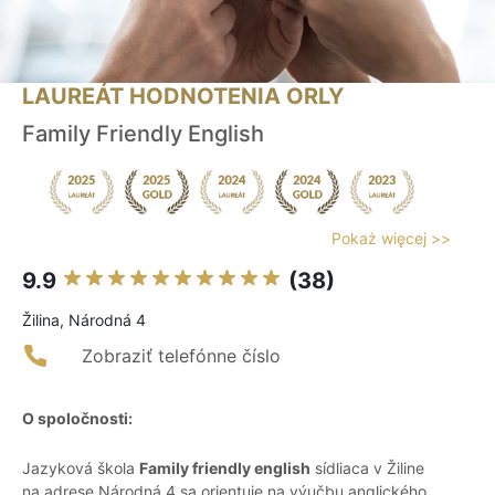
LAUREÁT HODNOTENIA ORLY
Family Friendly English
Pokaż więcej >>
9.9
(38)
Žilina, Národná 4
Zobraziť telefónne číslo
O spoločnosti:
Jazyková škola
Family friendly english
sídliaca v Žiline
na adrese Národná 4 sa orientuje na výučbu anglického