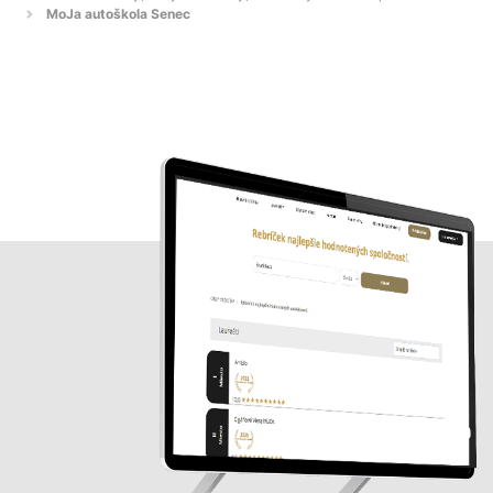
MoJa autoškola Senec