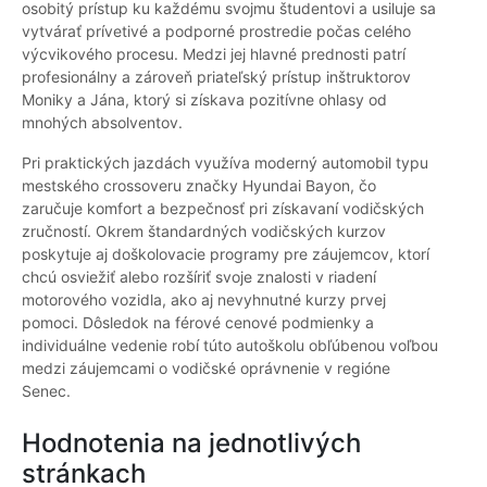
osobitý prístup ku každému svojmu študentovi a usiluje sa
vytvárať prívetivé a podporné prostredie počas celého
výcvikového procesu. Medzi jej hlavné prednosti patrí
profesionálny a zároveň priateľský prístup inštruktorov
Moniky a Jána, ktorý si získava pozitívne ohlasy od
mnohých absolventov.
Pri praktických jazdách využíva moderný automobil typu
mestského crossoveru značky Hyundai Bayon, čo
zaručuje komfort a bezpečnosť pri získavaní vodičských
zručností. Okrem štandardných vodičských kurzov
poskytuje aj doškolovacie programy pre záujemcov, ktorí
chcú osviežiť alebo rozšíriť svoje znalosti v riadení
motorového vozidla, ako aj nevyhnutné kurzy prvej
pomoci. Dôsledok na férové cenové podmienky a
individuálne vedenie robí túto autoškolu obľúbenou voľbou
medzi záujemcami o vodičské oprávnenie v regióne
Senec.
Hodnotenia na jednotlivých
stránkach