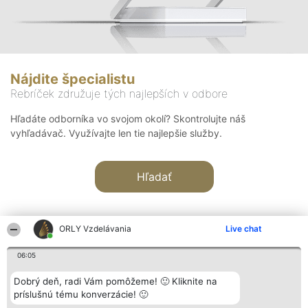
Nájdite špecialistu
Rebríček združuje tých najlepších v odbore
Hľadáte odborníka vo svojom okolí? Skontrolujte náš
vyhľadávač. Využívajte len tie najlepšie služby.
Hľadať
ORLY Vzdelávania
Live chat
06:05
Organizátor hodnotenia
Hodnotenie
Kontakt
Dobrý deň, radi Vám pomôžeme! 🙂 Kliknite na
Bright Side Solutions sp. z o.
Laureáti
Kontakt
príslušnú tému konverzácie! 🙂
o. sp. k.
Lista