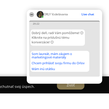
ORLY Vzdelávania
Live chat
20:22
Dobrý deň, radi Vám pomôžeme! 🙂
Kliknite na príslušnú tému
konverzácie! 🙂
Som laureát, mám záujem o
marketingové materiály
Chcem prihlásiť svoju firmu do Orlov
Mám inú otátku
Zistiť
vychutnať svoj úspech.