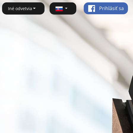
Prihlásiť sa
Iné odvetvia