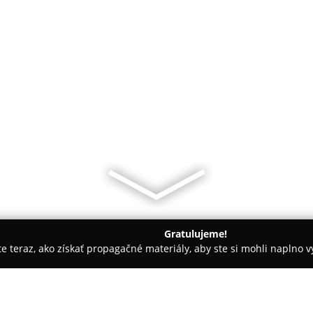
Gratulujeme!
ite teraz, ako získať propagačné materiály, aby ste si mohli naplno 
 Autoškoly - Bratislava
MŠ Fedákova