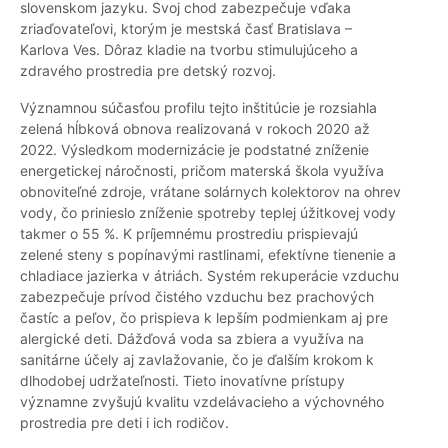
slovenskom jazyku. Svoj chod zabezpečuje vďaka
zriaďovateľovi, ktorým je mestská časť Bratislava –
Karlova Ves. Dôraz kladie na tvorbu stimulujúceho a
zdravého prostredia pre detský rozvoj.
Významnou súčasťou profilu tejto inštitúcie je rozsiahla
zelená hĺbková obnova realizovaná v rokoch 2020 až
2022. Výsledkom modernizácie je podstatné zníženie
energetickej náročnosti, pričom materská škola využíva
obnoviteľné zdroje, vrátane solárnych kolektorov na ohrev
vody, čo prinieslo zníženie spotreby teplej úžitkovej vody
takmer o 55 %. K príjemnému prostrediu prispievajú
zelené steny s popínavými rastlinami, efektívne tienenie a
chladiace jazierka v átriách. Systém rekuperácie vzduchu
zabezpečuje prívod čistého vzduchu bez prachových
častíc a peľov, čo prispieva k lepším podmienkam aj pre
alergické deti. Dážďová voda sa zbiera a využíva na
sanitárne účely aj zavlažovanie, čo je ďalším krokom k
dlhodobej udržateľnosti. Tieto inovatívne prístupy
významne zvyšujú kvalitu vzdelávacieho a výchovného
prostredia pre deti i ich rodičov.