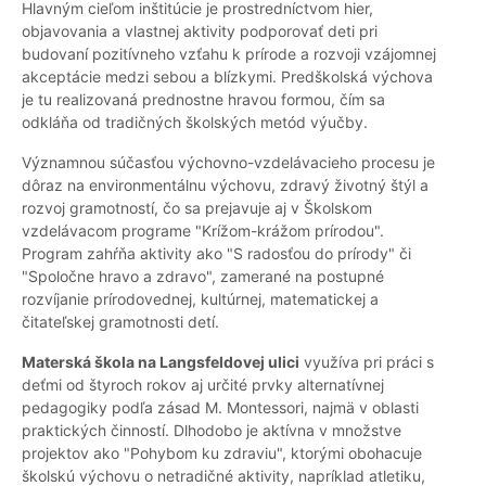
Hlavným cieľom inštitúcie je prostredníctvom hier,
objavovania a vlastnej aktivity podporovať deti pri
budovaní pozitívneho vzťahu k prírode a rozvoji vzájomnej
akceptácie medzi sebou a blízkymi. Predškolská výchova
je tu realizovaná prednostne hravou formou, čím sa
odkláňa od tradičných školských metód výučby.
Významnou súčasťou výchovno-vzdelávacieho procesu je
dôraz na environmentálnu výchovu, zdravý životný štýl a
rozvoj gramotností, čo sa prejavuje aj v Školskom
vzdelávacom programe "Krížom-krážom prírodou".
Program zahŕňa aktivity ako "S radosťou do prírody" či
"Spoločne hravo a zdravo", zamerané na postupné
rozvíjanie prírodovednej, kultúrnej, matematickej a
čitateľskej gramotnosti detí.
Materská škola na Langsfeldovej ulici
využíva pri práci s
deťmi od štyroch rokov aj určité prvky alternatívnej
pedagogiky podľa zásad M. Montessori, najmä v oblasti
praktických činností. Dlhodobo je aktívna v množstve
projektov ako "Pohybom ku zdraviu", ktorými obohacuje
školskú výchovu o netradičné aktivity, napríklad atletiku,