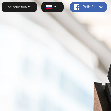
Prihlásiť sa
Iné odvetvia