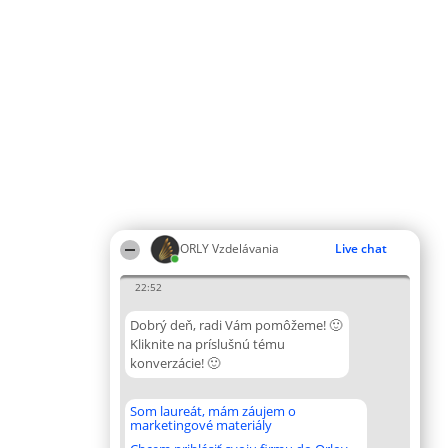
ORLY Vzdelávania
Live chat
22:52
Dobrý deň, radi Vám pomôžeme! 🙂
Kliknite na príslušnú tému
konverzácie! 🙂
Som laureát, mám záujem o
marketingové materiály