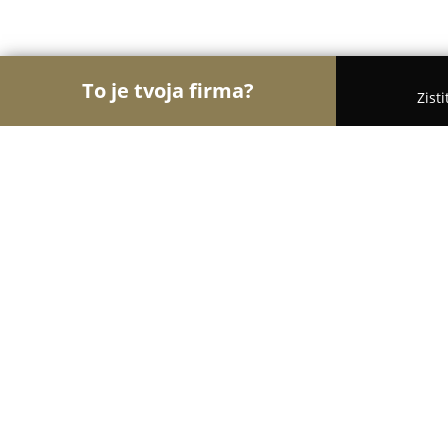
To je tvoja firma?
Zist
Orly Vzdelávania
Materské školy, Jazykové školy,
LITE - Anglická jazyková škola Popr
8.3
(12)
Poprad, Námestie sv. Egídia 48