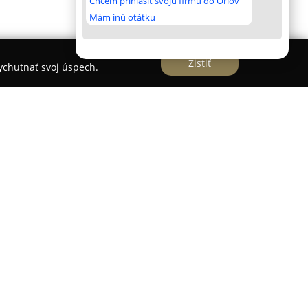
Chcem prihlásiť svoju firmu do Orlov
Mám inú otátku
Zistiť
vychutnať svoj úspech.
oprad pôsobí v meste Poprad od 1. septembra
učbu angličtiny. Jej vyučovacia metóda je
m až 80 % času počas hodiny tvorí aktívna
žňuje študentom lepšie porozumieť cudziemu
v praxi bez potreby klasických učebníc alebo
dijné materiály zabezpečuje škola priamo na