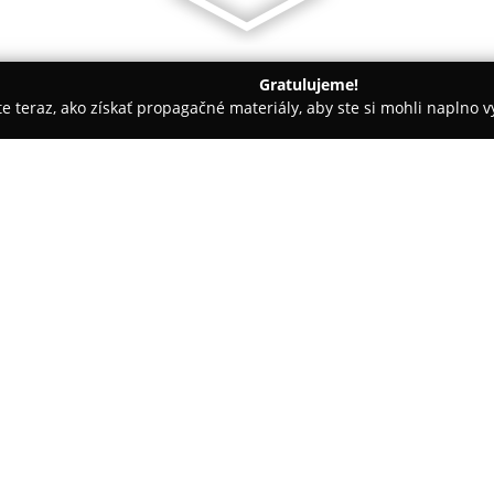
Gratulujeme!
ite teraz, ako získať propagačné materiály, aby ste si mohli naplno 
 Autoškoly - Poprad
LITE - Anglická jazyková škola Poprad
ad
O spoločnosti:
Anglická jazyková škola LITE P
2005 s dôrazom na efektívnu vý
založená na konverzácii, pričo
komunikácia. Táto metóda umo
jazyku a efektívne ho využívať 
cvičebníc. Všetky potrebné štu
vyučovaní.