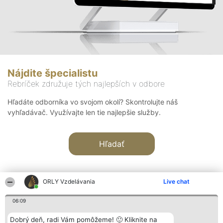
Nájdite špecialistu
Rebríček združuje tých najlepších v odbore
Hľadáte odborníka vo svojom okolí? Skontrolujte náš
vyhľadávač. Využívajte len tie najlepšie služby.
Hľadať
ORLY Vzdelávania
Live chat
06:09
Organizátor hodnotenia
Hodnotenie
Kontakt
Dobrý deň, radi Vám pomôžeme! 🙂 Kliknite na