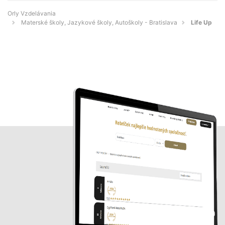
Orly Vzdelávania
Materské školy, Jazykové školy, Autoškoly - Bratislava
Life Up