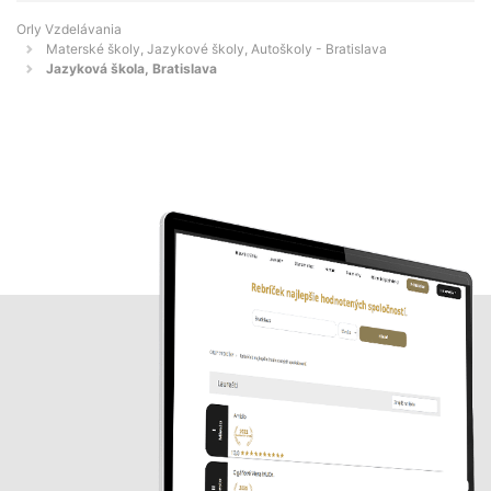
Orly Vzdelávania
Materské školy, Jazykové školy, Autoškoly - Bratislava
Jazyková škola, Bratislava