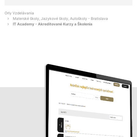
Orly Vzdelávania
Materské školy, Jazykové školy, Autoškoly - Bratislava
IT Academy - Akreditované Kurzy a Školenia