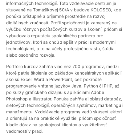
informačných technológií. Toto vzdelávacie centrum je
situované na Tomášikovej 50/A v budove KOLOSEO, kde
ponúka prístupné a príjemné prostredie na rozvoj
digitálnych zručností. Profil spoločnosti je zameraný na
výučbu rôznych počítačových kurzov a školení, pričom si
vybudovala reputáciu spoľahlivého partnera pre
jednotlivcov, ktorí sa chcú zlepšiť v práci s modernými
technológiami, a to na účely profesijného rastu, štúdia
alebo osobného rozvoja.
Portfólio kurzov zahŕňa viac než 700 programov, medzi
ktoré patria školenia od základov kancelárskych aplikácií,
ako sú Excel, Word a PowerPoint, cez pokročilé
programovanie vrátane jazykov Java, Python či PHP, až
po kurzy grafického dizajnu s aplikáciami Adobe
Photoshop a Illustrator. Ponuka zahŕňa aj oblasti databáz,
sieťových technológií, operačných systémov, marketingu i
manažmentu. Vzdelávacie programy vedú skúsení lektori
a orientujú sa na praktické využitie, pričom spoločnosť
kladie dôraz na spokojnosť klientov a využiteľnosť
vedomostí v praxi.