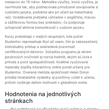
mesiacov do 19 rokov. Metodika výučby, ktorú využíva, je
navrhnutá tak, aby podnecovala prirodzené osvojovanie si
cudzieho jazyka, podobne ako pri učení sa materinskej
reči. Vzdelávanie prebieha výhradne v angličtine, hravou
a zážitkovou formou bez prekladov, čo podporuje
schopnosť aktívne komunikovať v cudzom jazyku.
Kurzy prebiehajú v malých skupinách, kde počet
študentov nepresahuje štyri až osem, čím je zabezpečený
individuálny prístup a sústredená pozornosť
certifikovaných lektorov. Súčasťou programu je okrem
jazykových zručností aj rozvoj hodnôt, akými sú úcta k
prírode a pocit spolupatričnosti. Kvalitné vyučovacie
materiály dopĺňa interaktívny online portál určený pre
študentov. Overená metóda spoločnosti Helen Doron
prináša hmatateľné výsledky aj pozitívny vzťah k učeniu,
pričom rozširuje deťom možnosti v globálnom svete.
Hodnotenia na jednotlivých
stránkach