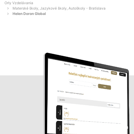
Orly Vzdelávania
Materské školy, Jazykové školy, Autoškoly - Bratislava
Helen Doron Global