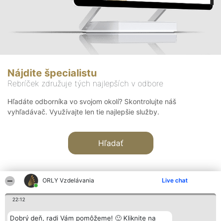
Nájdite špecialistu
Rebríček združuje tých najlepších v odbore
Hľadáte odborníka vo svojom okolí? Skontrolujte náš
vyhľadávač. Využívajte len tie najlepšie služby.
Hľadať
ORLY Vzdelávania
Live chat
22:12
Organizátor hodnotenia
Hodnotenie
Kontakt
Dobrý deň, radi Vám pomôžeme! 🙂 Kliknite na