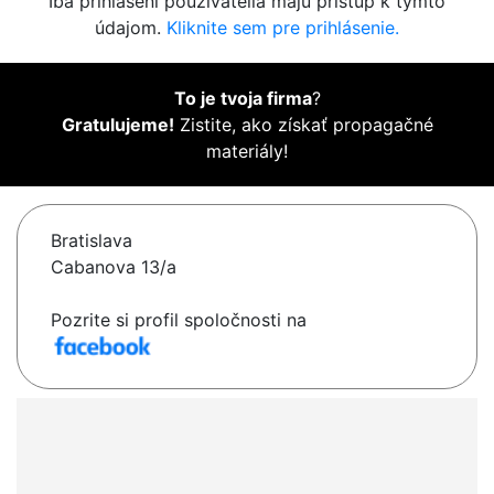
Iba prihlásení používatelia majú prístup k týmto
údajom.
Kliknite sem pre prihlásenie.
To je tvoja firma
?
Gratulujeme!
Zistite, ako získať propagačné
materiály!
Bratislava
Cabanova 13/a
Pozrite si profil spoločnosti na