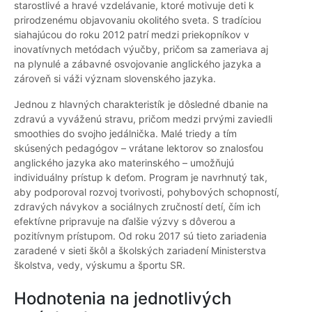
starostlivé a hravé vzdelávanie, ktoré motivuje deti k
prirodzenému objavovaniu okolitého sveta. S tradíciou
siahajúcou do roku 2012 patrí medzi priekopníkov v
inovatívnych metódach výučby, pričom sa zameriava aj
na plynulé a zábavné osvojovanie anglického jazyka a
zároveň si váži význam slovenského jazyka.
Jednou z hlavných charakteristík je dôsledné dbanie na
zdravú a vyváženú stravu, pričom medzi prvými zaviedli
smoothies do svojho jedálnička. Malé triedy a tím
skúsených pedagógov – vrátane lektorov so znalosťou
anglického jazyka ako materinského – umožňujú
individuálny prístup k deťom. Program je navrhnutý tak,
aby podporoval rozvoj tvorivosti, pohybových schopností,
zdravých návykov a sociálnych zručností detí, čím ich
efektívne pripravuje na ďalšie výzvy s dôverou a
pozitívnym prístupom. Od roku 2017 sú tieto zariadenia
zaradené v sieti škôl a školských zariadení Ministerstva
školstva, vedy, výskumu a športu SR.
Hodnotenia na jednotlivých