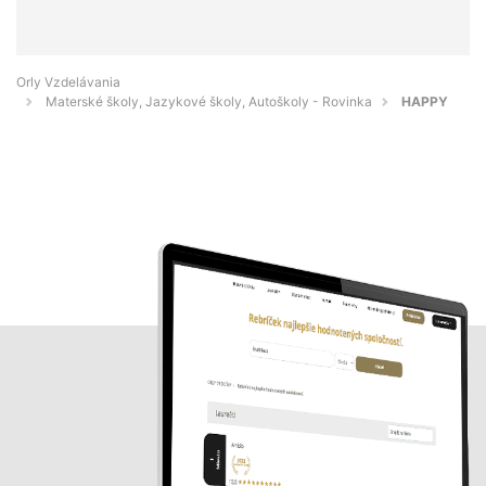
Orly Vzdelávania
Materské školy, Jazykové školy, Autoškoly - Rovinka
HAPPY