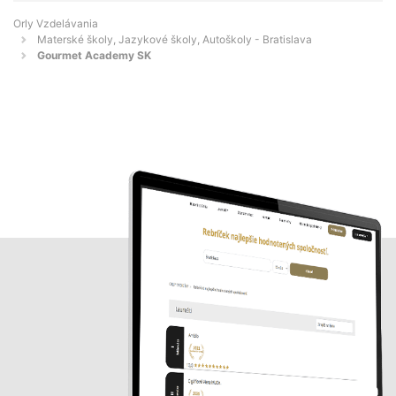
Orly Vzdelávania
Materské školy, Jazykové školy, Autoškoly - Bratislava
Gourmet Academy SK