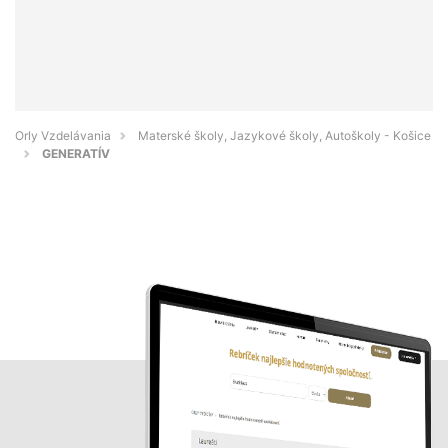
Orly Vzdelávania
Materské školy, Jazykové školy, Autoškoly - Košice
GENERATÍV