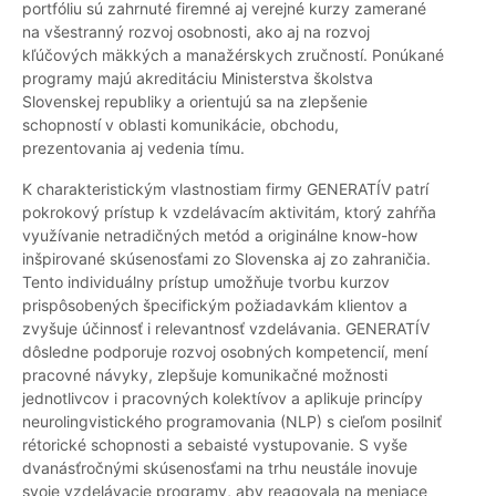
portfóliu sú zahrnuté firemné aj verejné kurzy zamerané
na všestranný rozvoj osobnosti, ako aj na rozvoj
kľúčových mäkkých a manažérskych zručností. Ponúkané
programy majú akreditáciu Ministerstva školstva
Slovenskej republiky a orientujú sa na zlepšenie
schopností v oblasti komunikácie, obchodu,
prezentovania aj vedenia tímu.
K charakteristickým vlastnostiam firmy GENERATÍV patrí
pokrokový prístup k vzdelávacím aktivitám, ktorý zahŕňa
využívanie netradičných metód a originálne know-how
inšpirované skúsenosťami zo Slovenska aj zo zahraničia.
Tento individuálny prístup umožňuje tvorbu kurzov
prispôsobených špecifickým požiadavkám klientov a
zvyšuje účinnosť i relevantnosť vzdelávania. GENERATÍV
dôsledne podporuje rozvoj osobných kompetencií, mení
pracovné návyky, zlepšuje komunikačné možnosti
jednotlivcov i pracovných kolektívov a aplikuje princípy
neurolingvistického programovania (NLP) s cieľom posilniť
rétorické schopnosti a sebaisté vystupovanie. S vyše
dvanásťročnými skúsenosťami na trhu neustále inovuje
svoje vzdelávacie programy, aby reagovala na meniace