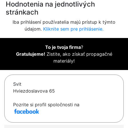
Hodnotenia na jednotlivých
stránkach
Iba prihlásení používatelia majú prístup k týmto
údajom.
Kliknite sem pre prihlásenie.
To je tvoja firma
?
Gratulujeme!
Zistite, ako získať propagačné
materiály!
Svit
Hviezdoslavova 65
Pozrite si profil spoločnosti na