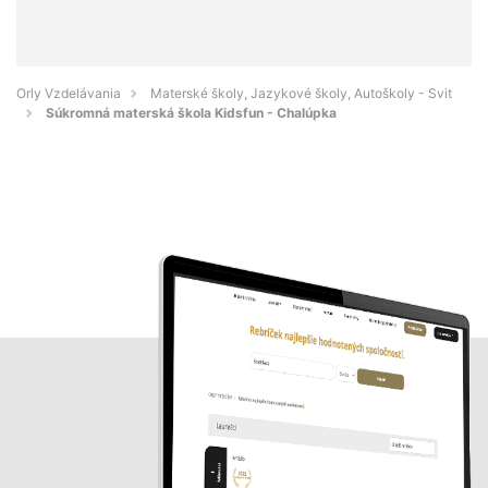
Orly Vzdelávania
Materské školy, Jazykové školy, Autoškoly - Svit
Súkromná materská škola Kidsfun - Chalúpka