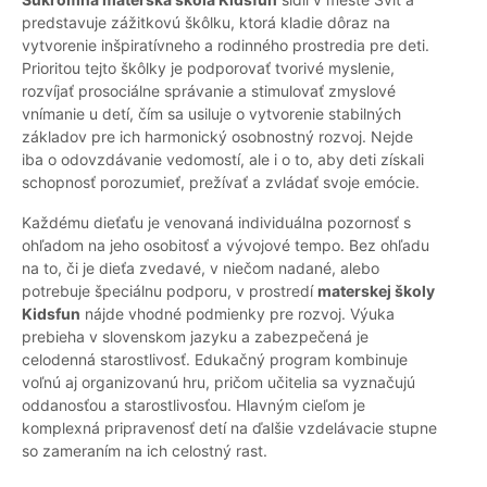
predstavuje zážitkovú škôlku, ktorá kladie dôraz na
vytvorenie inšpiratívneho a rodinného prostredia pre deti.
Prioritou tejto škôlky je podporovať tvorivé myslenie,
rozvíjať prosociálne správanie a stimulovať zmyslové
vnímanie u detí, čím sa usiluje o vytvorenie stabilných
základov pre ich harmonický osobnostný rozvoj. Nejde
iba o odovzdávanie vedomostí, ale i o to, aby deti získali
schopnosť porozumieť, prežívať a zvládať svoje emócie.
Každému dieťaťu je venovaná individuálna pozornosť s
ohľadom na jeho osobitosť a vývojové tempo. Bez ohľadu
na to, či je dieťa zvedavé, v niečom nadané, alebo
potrebuje špeciálnu podporu, v prostredí
materskej školy
Kidsfun
nájde vhodné podmienky pre rozvoj. Výuka
prebieha v slovenskom jazyku a zabezpečená je
celodenná starostlivosť. Edukačný program kombinuje
voľnú aj organizovanú hru, pričom učitelia sa vyznačujú
oddanosťou a starostlivosťou. Hlavným cieľom je
komplexná pripravenosť detí na ďalšie vzdelávacie stupne
so zameraním na ich celostný rast.