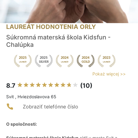
LAUREÁT HODNOTENIA ORLY
Súkromná materská škola Kidsfun -
Chalúpka
Pokaż więcej >>
8.7
(10)
Svit , Hviezdoslavova 65
Zobraziť telefónne číslo
O spoločnosti:
Súkromná materská škola Kidsfun
sídli v meste Svit a