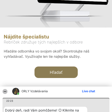
Nájdite špecialistu
Rebríček združuje tých najlepších v odbore
Hľadáte odborníka vo svojom okolí? Skontrolujte náš
vyhľadávač. Využívajte len tie najlepšie služby.
Hľadať
ORLY Vzdelávania
Live chat
22:23
Organizátor hodnotenia
Hodnotenie
Kontakt
Dobrý deň, radi Vám pomôžeme! 🙂 Kliknite na