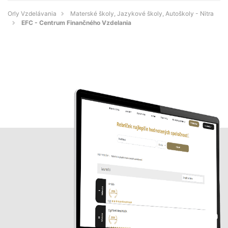
Orly Vzdelávania
Materské školy, Jazykové školy, Autoškoly - Nitra
EFC - Centrum Finančného Vzdelania