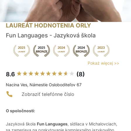
LAUREÁT HODNOTENIA ORLY
Fun Languages - Jazyková škola
Pokaż więcej >>
8.6
(8)
Nacina Ves, Námestie Osloboditeľov 67
Zobraziť telefónne číslo
O spoločnosti:
Jazyková škola
Fun Languages
, sídliaca v Michalovciach,
sa zameriava na poskytovanie komplexného jazykového