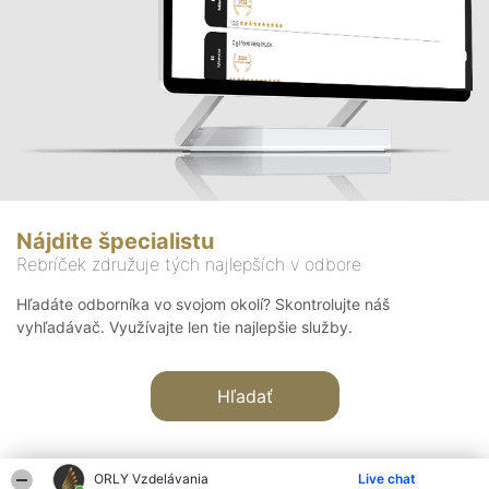
Nájdite špecialistu
Rebríček združuje tých najlepších v odbore
Hľadáte odborníka vo svojom okolí? Skontrolujte náš
vyhľadávač. Využívajte len tie najlepšie služby.
Hľadať
ORLY Vzdelávania
Live chat