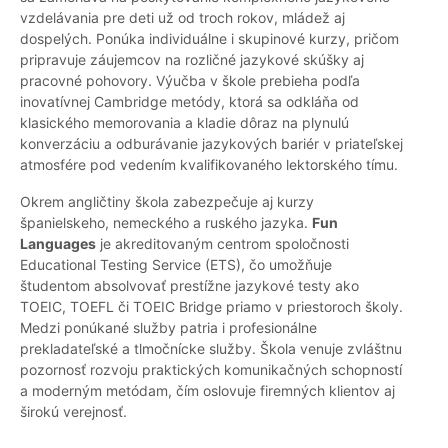
vzdelávania pre deti už od troch rokov, mládež aj
dospelých. Ponúka individuálne i skupinové kurzy, pričom
pripravuje záujemcov na rozličné jazykové skúšky aj
pracovné pohovory. Výučba v škole prebieha podľa
inovatívnej Cambridge metódy, ktorá sa odkláňa od
klasického memorovania a kladie dôraz na plynulú
konverzáciu a odburávanie jazykových bariér v priateľskej
atmosfére pod vedením kvalifikovaného lektorského tímu.
Okrem angličtiny škola zabezpečuje aj kurzy
španielskeho, nemeckého a ruského jazyka.
Fun
Languages
je akreditovaným centrom spoločnosti
Educational Testing Service (ETS), čo umožňuje
študentom absolvovať prestížne jazykové testy ako
TOEIC, TOEFL či TOEIC Bridge priamo v priestoroch školy.
Medzi ponúkané služby patria i profesionálne
prekladateľské a tlmočnícke služby. Škola venuje zvláštnu
pozornosť rozvoju praktických komunikačných schopností
a moderným metódam, čím oslovuje firemných klientov aj
širokú verejnosť.