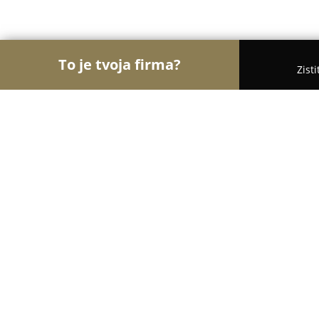
To je tvoja firma?
Zist
Orly Vzdelávania
Materské školy, Jazykové školy,
VISTA jazyková škola
9.5
(61)
Košice, Moldavská cesta 49