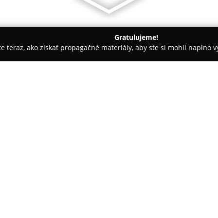
Gratulujeme!
ite teraz, ako získať propagačné materiály, aby ste si mohli naplno 
 Autoškoly - Košice
VISTA jazyková škola
O spoločnosti:
VISTA jazyková škola
predstavu
na Moldavskej ceste 49 v Košic
pôsobenia v oblasti jazykového
dôrazom na vysokú úroveň posk
Pokaż więcej >>
bohatá ponuka jazykových kurz
jednotlivcov a firemnej klient
komunikačných zručností v pra