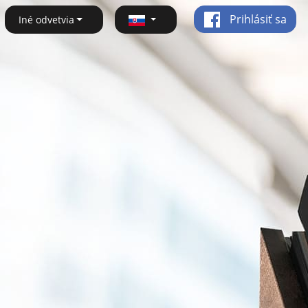
Prihlásiť sa
Iné odvetvia