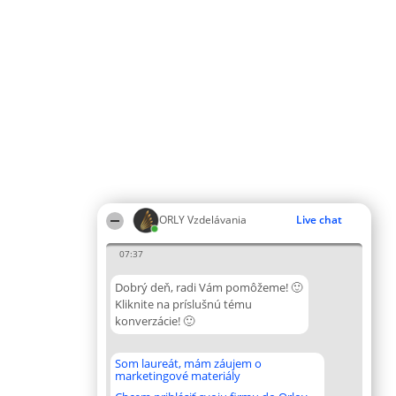
ORLY Vzdelávania
Live chat
07:37
Dobrý deň, radi Vám pomôžeme! 🙂
Kliknite na príslušnú tému
konverzácie! 🙂
Som laureát, mám záujem o
marketingové materiály