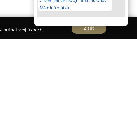
Chcem prihlásiť svoju firmu do Orlov
Mám inú otátku
Zistiť
vychutnať svoj úspech.
je etablovanú vzdelávaciu inštitúciu so sídlom
iach, ktorá má za sebou viac ako pätnásť rokov
 vzdelávania. Je držiteľom licencie a známa
ytovaných služieb. V portfóliu školy sa nachádza
ov orientovaných na individuálne potreby
ely, pričom dominujú najmä zamerania na rozvoj
xi.