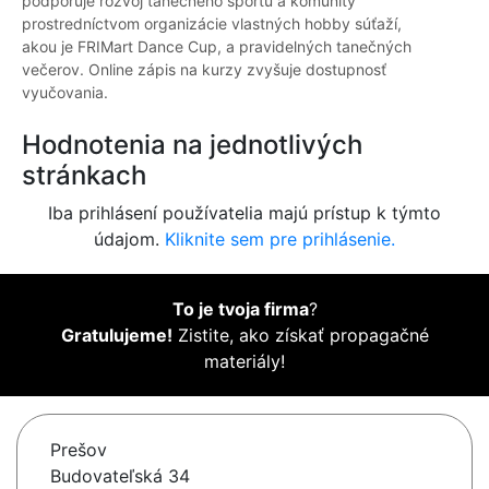
podporuje rozvoj tanečného športu a komunity
prostredníctvom organizácie vlastných hobby súťaží,
akou je FRIMart Dance Cup, a pravidelných tanečných
večerov. Online zápis na kurzy zvyšuje dostupnosť
vyučovania.
Hodnotenia na jednotlivých
stránkach
Iba prihlásení používatelia majú prístup k týmto
údajom.
Kliknite sem pre prihlásenie.
To je tvoja firma
?
Gratulujeme!
Zistite, ako získať propagačné
materiály!
Prešov
Budovateľská 34