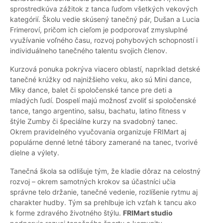
sprostredkúva zážitok z tanca ľuďom všetkých vekových
kategórií. Školu vedie skúsený tanečný pár, Dušan a Lucia
Frimeroví, pričom ich cieľom je podporovať zmysluplné
využívanie voľného času, rozvoj pohybových schopností i
individuálneho tanečného talentu svojich členov.
Kurzová ponuka pokrýva viacero oblastí, napríklad detské
tanečné krúžky od najnižšieho veku, ako sú Mini dance,
Miky dance, balet či spoločenské tance pre deti a
mladých ľudí. Dospelí majú možnosť zvoliť si spoločenské
tance, tango argentino, salsu, bachatu, latino fitness v
štýle Zumby či špeciálne kurzy na svadobný tanec.
Okrem pravidelného vyučovania organizuje FRIMart aj
populárne denné letné tábory zamerané na tanec, tvorivé
dielne a výlety.
Tanečná škola sa odlišuje tým, že kladie dôraz na celostný
rozvoj – okrem samotných krokov sa účastníci učia
správne telo držanie, tanečné vedenie, rozlíšenie rytmu aj
charakter hudby. Tým sa prehlbuje ich vzťah k tancu ako
k forme zdravého životného štýlu.
FRIMart studio