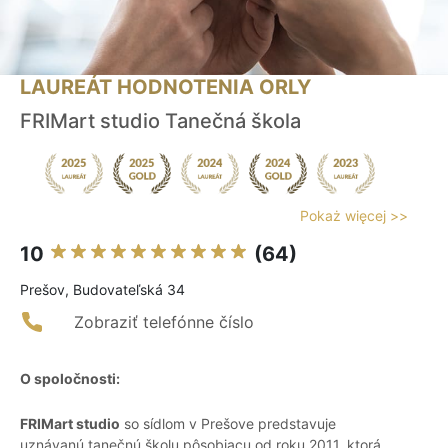
LAUREÁT HODNOTENIA ORLY
FRIMart studio Tanečná škola
Pokaż więcej >>
10
(64)
Prešov, Budovateľská 34
Zobraziť telefónne číslo
O spoločnosti:
FRIMart studio
so sídlom v Prešove predstavuje
uznávanú tanečnú školu pôsobiacu od roku 2011, ktorá