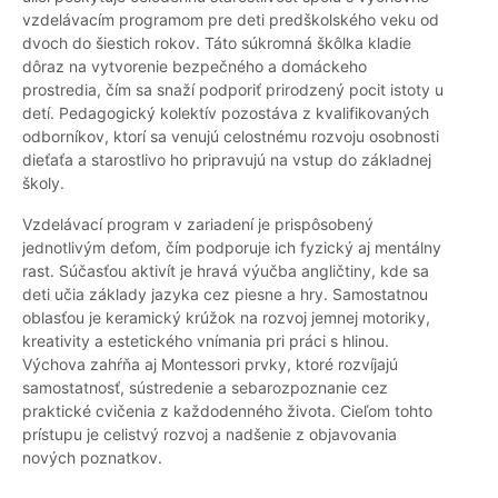
vzdelávacím programom pre deti predškolského veku od
dvoch do šiestich rokov. Táto súkromná škôlka kladie
dôraz na vytvorenie bezpečného a domáckeho
prostredia, čím sa snaží podporiť prirodzený pocit istoty u
detí. Pedagogický kolektív pozostáva z kvalifikovaných
odborníkov, ktorí sa venujú celostnému rozvoju osobnosti
dieťaťa a starostlivo ho pripravujú na vstup do základnej
školy.
Vzdelávací program v zariadení je prispôsobený
jednotlivým deťom, čím podporuje ich fyzický aj mentálny
rast. Súčasťou aktivít je hravá výučba angličtiny, kde sa
deti učia základy jazyka cez piesne a hry. Samostatnou
oblasťou je keramický krúžok na rozvoj jemnej motoriky,
kreativity a estetického vnímania pri práci s hlinou.
Výchova zahŕňa aj Montessori prvky, ktoré rozvíjajú
samostatnosť, sústredenie a sebarozpoznanie cez
praktické cvičenia z každodenného života. Cieľom tohto
prístupu je celistvý rozvoj a nadšenie z objavovania
nových poznatkov.