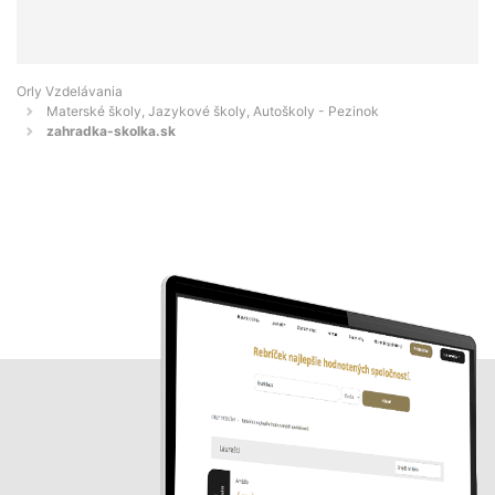
Orly Vzdelávania
Materské školy, Jazykové školy, Autoškoly - Pezinok
zahradka-skolka.sk