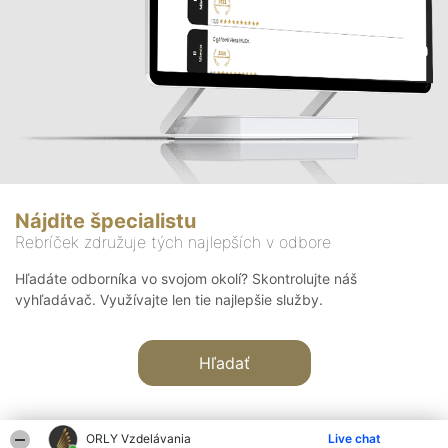
Nájdite špecialistu
Rebríček združuje tých najlepších v odbore
Hľadáte odborníka vo svojom okolí? Skontrolujte náš
vyhľadávač. Využívajte len tie najlepšie služby.
Hľadať
ORLY Vzdelávania
Live chat