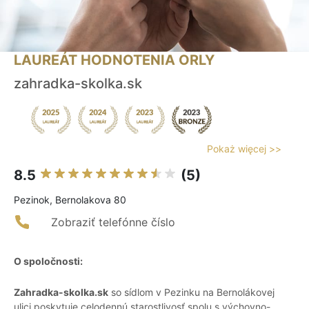
LAUREÁT HODNOTENIA ORLY
zahradka-skolka.sk
Pokaż więcej >>
8.5
(5)
Pezinok, Bernolakova 80
Zobraziť telefónne číslo
O spoločnosti:
Zahradka-skolka.sk
so sídlom v Pezinku na Bernolákovej
ulici poskytuje celodennú starostlivosť spolu s výchovno-