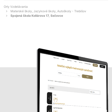
Orly Vzdelávania
Materské školy, Jazykové školy, Autoškoly - Trebišov
Spojená škola Kollárova 17, Sečovce