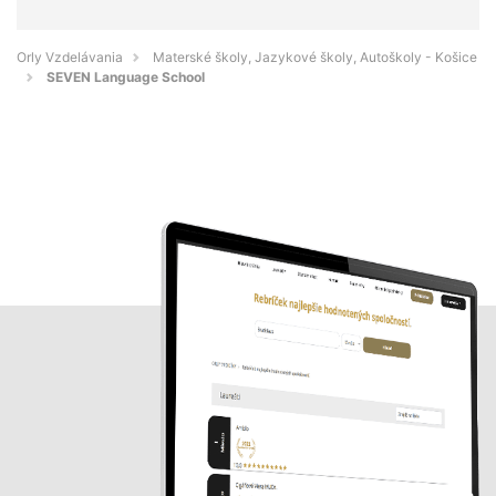
Orly Vzdelávania
Materské školy, Jazykové školy, Autoškoly - Košice
SEVEN Language School