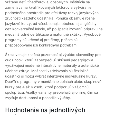
vrátane detí, tínedžerov aj dospelých. Inštitúcia sa
zameriava na kvalifikovaných lektorov a vytváranie
podnetného prostredia pre efektívny rozvoj jazykových
zručností každého účastníka. Ponuka obsahuje rôzne
jazykové kurzy, od všeobecnej a obchodnej angličtiny,
cez konverzačné lekcie, až po špecializovanú prípravu na
medzinárodné certifikácie a maturitné skúšky. Výučbové
programy sú určené aj pre firmy, pričom sú
prispôsobované ich konkrétnym potrebám.
Škola venuje značnú pozornosť aj výučbe slovenčiny pre
cudzincov, ktorú zabezpečujú skúsení pedagógovia
využívajúci moderné interaktívne materiály a autentické
učebné zdroje. Možnosti vzdelávania sú flexibilné –
účastníci si môžu vybrať intenzívne individuálne kurzy,
Duo/Trio programy v menších skupinách alebo skupinové
kurzy pre 4 až 6 osôb, ktoré podporujú vzájomnú
spoluprácu. Všetky varianty prebiehajú aj online, čím sa
zvyšuje dostupnosť a pohodlie výučby.
Hodnotenia na jednotlivých