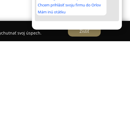
Chcem prihlásiť svoju firmu do Orlov
Mám inú otátku
Zistiť
vychutnať svoj úspech.
skej mysli
pôsobí v Košiciach ako vzdelávacie
a prehlbovanie poznania o fungovaní ľudskej
a. Svoje aktivity orientuje na to, aby jednotlivci
potenciál a zvyšovať kvalitu svojho života.
incípov L. Rona Hubbarda, pričom sa sústreďuje
ktorá býva označovaná ako zdroj iracionálnych