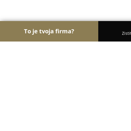
To je tvoja firma?
Zist
Orly Vzdelávania
Materské školy, Jazykové školy,
Dianetika: Moderná veda o ľudskej 
9
(71)
Košice, Rumanova 2