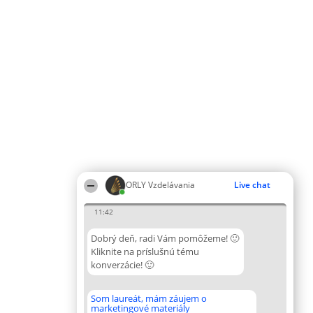
ORLY Vzdelávania
Live chat
11:42
Dobrý deň, radi Vám pomôžeme! 🙂
Kliknite na príslušnú tému
konverzácie! 🙂
Som laureát, mám záujem o
marketingové materiály