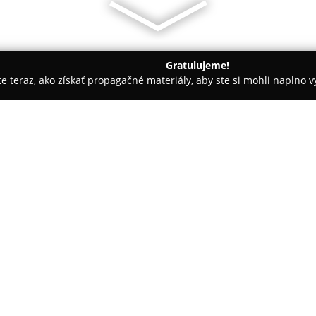
Gratulujeme!
ite teraz, ako získať propagačné materiály, aby ste si mohli naplno 
 Autoškoly - Košice
Dianetika: Moderná veda o ľudskej mysli
mysli
O spoločnosti:
Dianetika: Moderná veda o ľud
centrum, ktoré sa zameriava n
mysle a podporu osobného rozvoj
mohli objavovať a rozvíjať svoj 
Metodika centra vychádza z pr
na prácu s reaktívnou mysľou, 