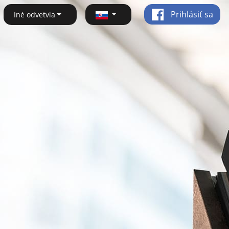
Prihlásiť sa
Iné odvetvia