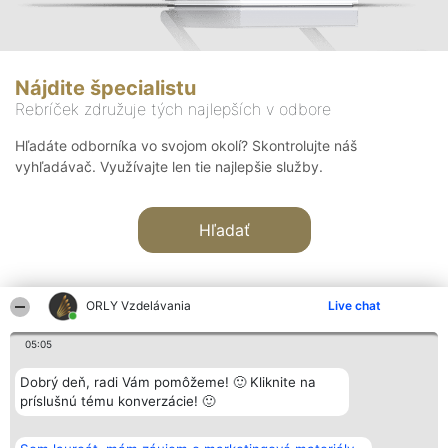
Nájdite špecialistu
Rebríček združuje tých najlepších v odbore
Hľadáte odborníka vo svojom okolí? Skontrolujte náš
vyhľadávač. Využívajte len tie najlepšie služby.
Hľadať
ORLY Vzdelávania
Live chat
05:05
Organizátor hodnotenia
Hodnotenie
Kontakt
Dobrý deň, radi Vám pomôžeme! 🙂 Kliknite na
Bright Side Solutions sp. z o.
Laureáti
Kontakt
príslušnú tému konverzácie! 🙂
o. sp. k.
Lista
ul. Ruska 22
wszystkich
Wrocław 50-079
Laureatów