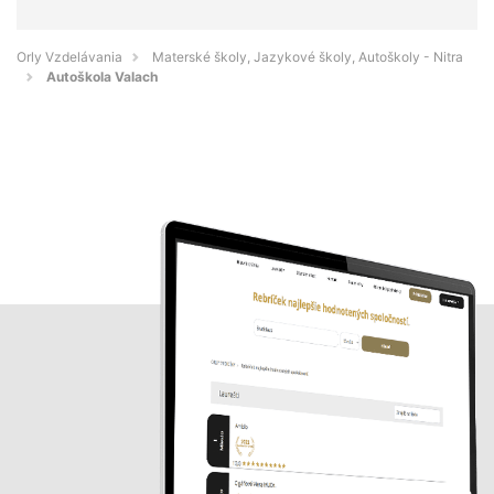
Orly Vzdelávania
Materské školy, Jazykové školy, Autoškoly - Nitra
Autoškola Valach