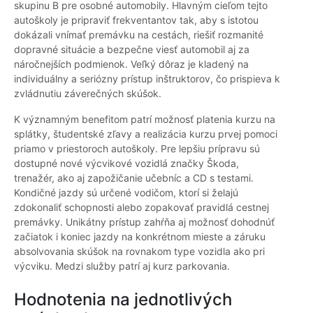
skupinu B pre osobné automobily. Hlavným cieľom tejto
autoškoly je pripraviť frekventantov tak, aby s istotou
dokázali vnímať premávku na cestách, riešiť rozmanité
dopravné situácie a bezpečne viesť automobil aj za
náročnejších podmienok. Veľký dôraz je kladený na
individuálny a seriózny prístup inštruktorov, čo prispieva k
zvládnutiu záverečných skúšok.
K významným benefitom patrí možnosť platenia kurzu na
splátky, študentské zľavy a realizácia kurzu prvej pomoci
priamo v priestoroch autoškoly. Pre lepšiu prípravu sú
dostupné nové výcvikové vozidlá značky Škoda,
trenažér, ako aj zapožičanie učebníc a CD s testami.
Kondičné jazdy sú určené vodičom, ktorí si želajú
zdokonaliť schopnosti alebo zopakovať pravidlá cestnej
premávky. Unikátny prístup zahŕňa aj možnosť dohodnúť
začiatok i koniec jazdy na konkrétnom mieste a záruku
absolvovania skúšok na rovnakom type vozidla ako pri
výcviku. Medzi služby patrí aj kurz parkovania.
Hodnotenia na jednotlivých