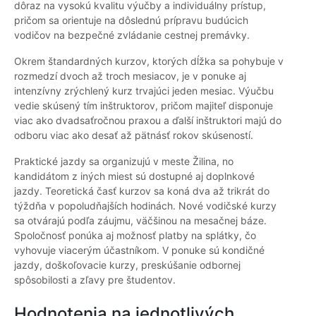
dôraz na vysokú kvalitu výučby a individuálny prístup,
pričom sa orientuje na dôslednú prípravu budúcich
vodičov na bezpečné zvládanie cestnej premávky.
Okrem štandardných kurzov, ktorých dĺžka sa pohybuje v
rozmedzí dvoch až troch mesiacov, je v ponuke aj
intenzívny zrýchlený kurz trvajúci jeden mesiac. Výučbu
vedie skúsený tím inštruktorov, pričom majiteľ disponuje
viac ako dvadsaťročnou praxou a ďalší inštruktori majú do
odboru viac ako desať až pätnásť rokov skúseností.
Praktické jazdy sa organizujú v meste Žilina, no
kandidátom z iných miest sú dostupné aj doplnkové
jazdy. Teoretická časť kurzov sa koná dva až trikrát do
týždňa v popoludňajších hodinách. Nové vodičské kurzy
sa otvárajú podľa záujmu, väčšinou na mesačnej báze.
Spoločnosť ponúka aj možnosť platby na splátky, čo
vyhovuje viacerým účastníkom. V ponuke sú kondičné
jazdy, doškoľovacie kurzy, preskúšanie odbornej
spôsobilosti a zľavy pre študentov.
Hodnotenia na jednotlivých